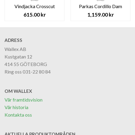
Vindjacka Crosscut
Parkas Cordillo Dam
615.00
kr
1,159.00
kr
ADRESS
Wallex AB
Kustgatan 12
414 55 GÖTEBORG
Ring oss 031-22 80 84
OM WALLEX
Vår framtidsvision
Vår historia
Kontakta oss
AKTUELLA PRODUKTOMRÅDEN