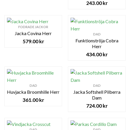
243.00
kr
FODRADE JACKOR
Jacka Covina Herr
DAD
Funktionströja Cobra
579.00
kr
Herr
434.00
kr
DAD
DAD
Huvjacka Broomhille Herr
Jacka Softshell Pilberra
Dam
361.00
kr
724.00
kr
DAD
DAD