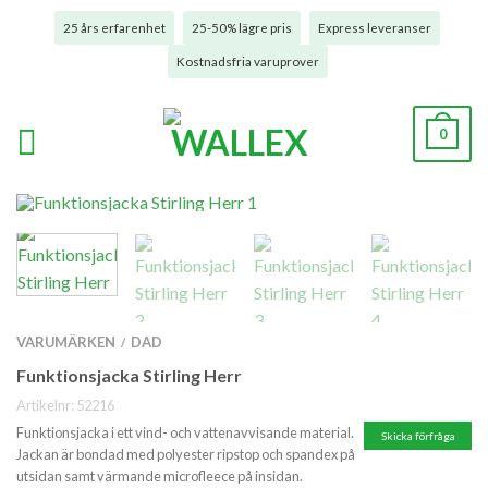
25 års erfarenhet
25-50% lägre pris
Express leveranser
Kostnadsfria varuprover
0
VARUMÄRKEN
DAD
/
Funktionsjacka Stirling Herr
Artikelnr:
52216
Funktionsjacka i ett vind- och vattenavvisande material.
Skicka förfråga
Jackan är bondad med polyester ripstop och spandex på
utsidan samt värmande microfleece på insidan.