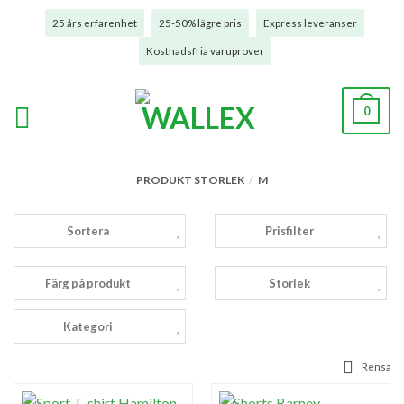
25 års erfarenhet
25-50% lägre pris
Express leveranser
Kostnadsfria varuprover
0
PRODUKT STORLEK
/
M
Sortera
Prisfilter
Färg på produkt
Storlek
Kategori
Rensa