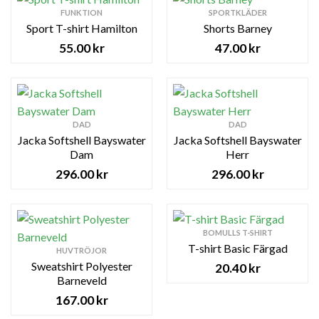
FUNKTION
SPORTKLÄDER
Sport T-shirt Hamilton
Shorts Barney
55.00
kr
47.00
kr
DAD
DAD
Jacka Softshell Bayswater
Jacka Softshell Bayswater
Dam
Herr
296.00
kr
296.00
kr
BOMULLS T-SHIRT
T-shirt Basic Färgad
HUVTRÖJOR
Sweatshirt Polyester
20.40
kr
Barneveld
167.00
kr