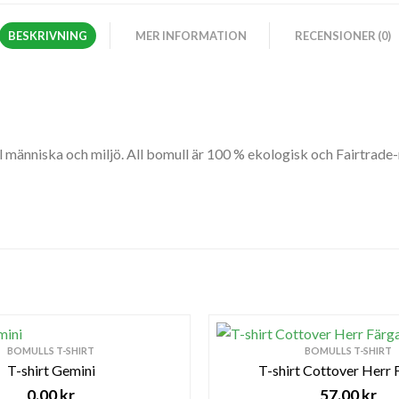
BESKRIVNING
MER INFORMATION
RECENSIONER (0)
l människa och miljö. All bomull är 100 % ekologisk och Fairtrade-
BOMULLS T-SHIRT
BOMULLS T-SHIRT
T-shirt Gemini
T-shirt Cottover Herr
0.00
kr
57.00
kr