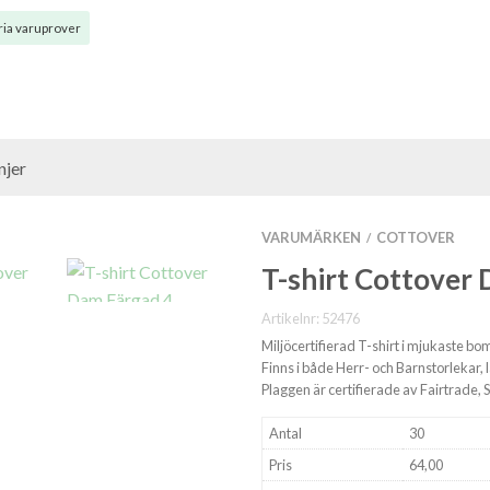
ia varuprover
jer
VARUMÄRKEN
COTTOVER
/
T-shirt Cottover
Artikelnr:
52476
Miljöcertifierad T-shirt i mjukaste b
Finns i både Herr- och Barnstorlekar,
Plaggen är certifierade av Fairtrade
Antal
30
Pris
64,00