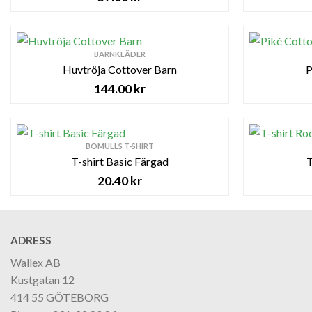
BARNKLÄDER
Huvtröja Cottover Barn
P
144.00
kr
BOMULLS T-SHIRT
T-shirt Basic Färgad
T
20.40
kr
ADRESS
Wallex AB
Kustgatan 12
414 55 GÖTEBORG