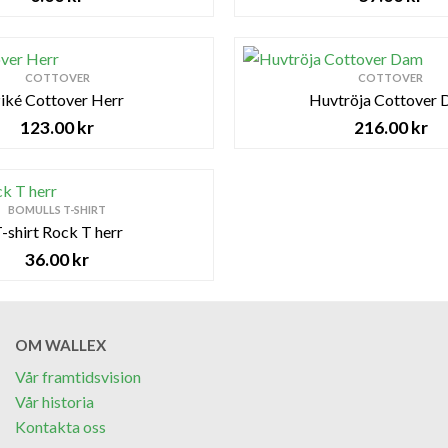
COTTOVER
COTTOVER
iké Cottover Herr
Huvtröja Cottover
123.00
kr
216.00
kr
BOMULLS T-SHIRT
-shirt Rock T herr
36.00
kr
OM WALLEX
Vår framtidsvision
Vår historia
Kontakta oss