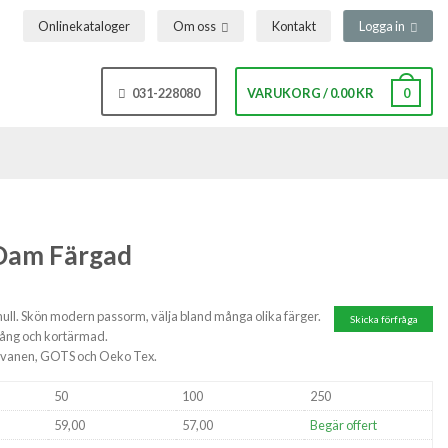
Onlinekataloger
Om oss
Kontakt
Logga in
031-228080
VARUKORG
/
0.00
KR
0
 Dam Färgad
omull. Skön modern passorm, välja bland många olika färger.
Skicka förfråga
 lång och kortärmad.
, Svanen, GOTS och Oeko Tex.
50
100
250
59,00
57,00
Begär offert