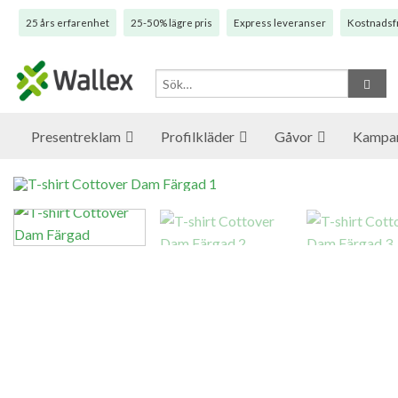
25 års erfarenhet
25-50% lägre pris
Express leveranser
Kostnadsfr
Presentreklam
Profilkläder
Gåvor
Kampan