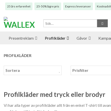
25 års erfarenhet
25-50% lägre pris
Express leveranser
Kostnadsfr
Presentreklam
Profilkläder
Gåvor
Kampan
PROFILKLÄDER
Sortera
Prisfilter
Profilkläder med tryck eller brodyr
Vi har alla typer av profilkläder allt från en enkel T-shirt till 