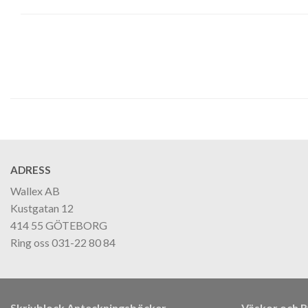
ADRESS
Wallex AB
Kustgatan 12
414 55 GÖTEBORG
Ring oss 031-22 80 84
Skrivblock Anteckningsböcker
Väskor och 