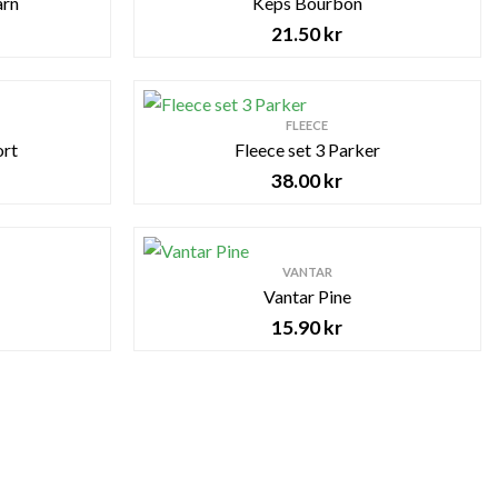
arn
Keps Bourbon
21.50
kr
FLEECE
ort
Fleece set 3 Parker
38.00
kr
VANTAR
Vantar Pine
15.90
kr