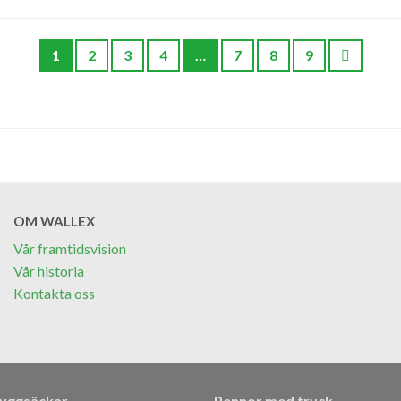
1
2
3
4
…
7
8
9
OM WALLEX
Vår framtidsvision
Vår historia
Kontakta oss
Ryggsäckar
Pennor med tryck