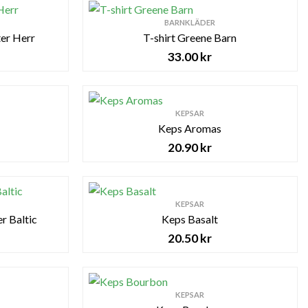
BARNKLÄDER
ter Herr
T-shirt Greene Barn
33.00
kr
KEPSAR
Keps Aromas
20.90
kr
KEPSAR
r Baltic
Keps Basalt
20.50
kr
KEPSAR