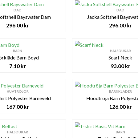
DAD
DAD
Softshell Bayswater Dam
Jacka Softshell Bayswa
296.00
kr
296.00
kr
BARN
HALSDUKAR
örkläde Barn Boyd
Scarf Neck
7.10
kr
93.00
kr
HUVTRÖJOR
BARNKLÄDER
irt Polyester Barneveld
Hoodtröja Barn Polyeste
167.00
kr
126.00
kr
HALSDUKAR
BARN