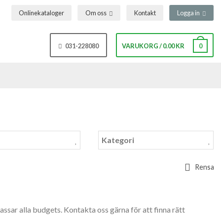
Onlinekataloger
Om oss
Kontakt
Logga in
031-228080
VARUKORG
/
0.00
KR
0
Kategori
Rensa
passar alla budgets. Kontakta oss gärna för att finna rätt