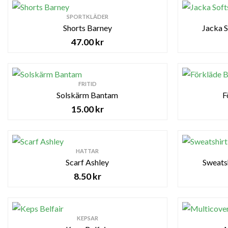
SPORTKLÄDER
Shorts Barney
Jacka 
47.00
kr
FRITID
Solskärm Bantam
F
15.00
kr
HATTAR
Scarf Ashley
Sweatsh
8.50
kr
KEPSAR