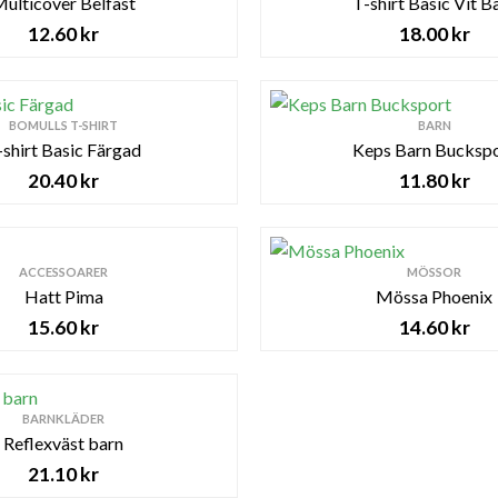
ulticover Belfast
T-shirt Basic Vit B
12.60
kr
18.00
kr
BOMULLS T-SHIRT
BARN
-shirt Basic Färgad
Keps Barn Bucksp
20.40
kr
11.80
kr
ACCESSOARER
MÖSSOR
Hatt Pima
Mössa Phoenix
15.60
kr
14.60
kr
BARNKLÄDER
Reflexväst barn
21.10
kr