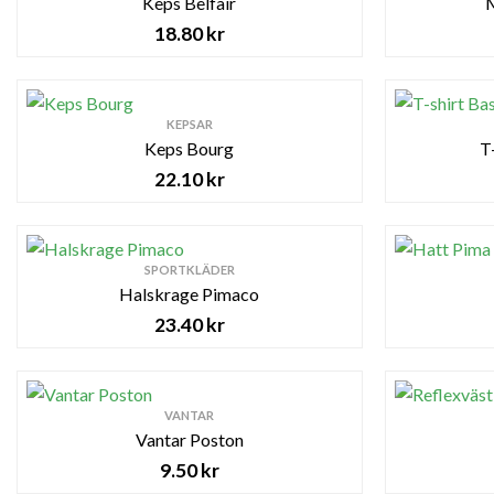
Keps Belfair
M
18.80
kr
KEPSAR
Keps Bourg
T
22.10
kr
SPORTKLÄDER
Halskrage Pimaco
23.40
kr
VANTAR
Vantar Poston
9.50
kr