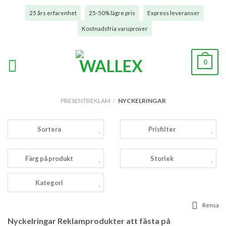
25 års erfarenhet
25-50% lägre pris
Express leveranser
Kostnadsfria varuprover
0
PRESENTREKLAM
/
NYCKELRINGAR
Sortera
Prisfilter
Färg på produkt
Storlek
Kategori
Rensa
Nyckelringar Reklamprodukter att fästa på