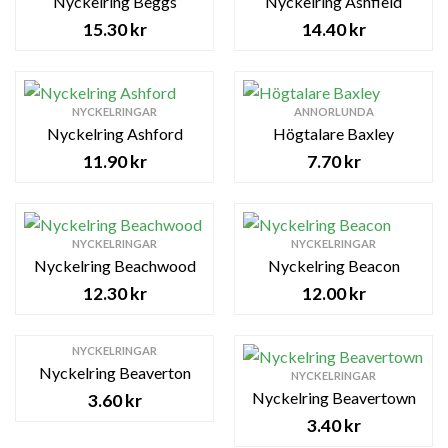
Nyckelring Beggs
Nyckelring Ashfield
15.30
kr
14.40
kr
NYCKELRINGAR
ANNORLUNDA
Nyckelring Ashford
Högtalare Baxley
11.90
kr
7.70
kr
NYCKELRINGAR
NYCKELRINGAR
Nyckelring Beachwood
Nyckelring Beacon
12.30
kr
12.00
kr
NYCKELRINGAR
Nyckelring Beaverton
NYCKELRINGAR
Nyckelring Beavertown
3.60
kr
3.40
kr