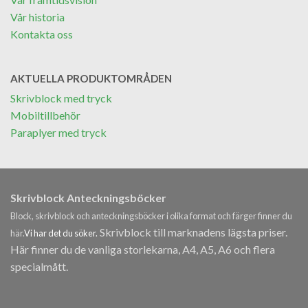
Vår historia
Kontakta oss
AKTUELLA PRODUKTOMRÅDEN
Skrivblock med tryck
Mobiltillbehör
Paraplyer med tryck
Skrivblock Anteckningsböcker
Block, skrivblock och anteckningsböcker i olika format och färger finner du
Skrivblock till marknadens lägsta priser.
här.
Vi har det du söker.
Här finner du de vanliga storlekarna, A4, A5, A6 och flera
specialmått.