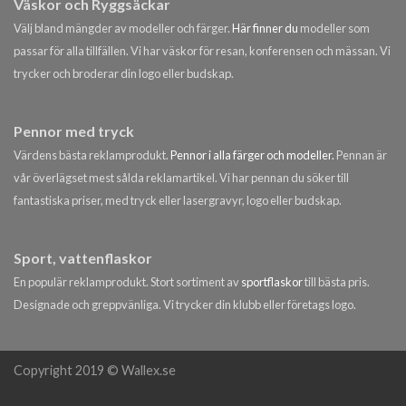
Väskor och Ryggsäckar
Välj bland mängder av modeller och färger.
Här finner du
modeller som
passar för alla tillfällen. Vi har väskor för resan, konferensen och mässan. Vi
trycker och broderar din logo eller budskap.
Pennor med tryck
Värdens bästa reklamprodukt.
Pennor i alla färger och modeller.
Pennan är
vår överlägset mest sålda reklamartikel. Vi har pennan du söker till
fantastiska priser, med tryck eller lasergravyr, logo eller budskap.
Sport, vattenflaskor
En populär reklamprodukt. Stort sortiment av
sportflaskor
till bästa pris.
Designade och greppvänliga. Vi trycker din klubb eller företags logo.
Copyright 2019 © Wallex.se