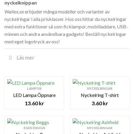
nyckelknippan
Wallex.se erbjuder många modeller och varianter av
nyckelringar i alla prisklasser. Hos oss hittar du nyckelringar
med extra funktioner så som ficklampor, mobilladdare, USB-
minnen och andra användbara gadgets! Beställ nyckelringar
med eget logotryck av oss!
Läs mer
LAMPOR
NYCKELRINGAR
LED Lampa Öppnare
Nyckelring T-shirt
13.60
kr
3.60
kr
EGEN DESIGN
NYCKELRINGAR