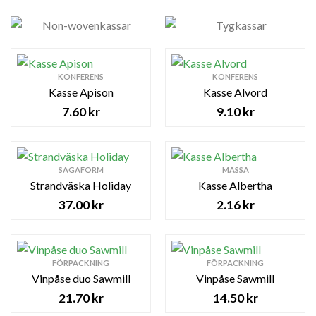
KONFERENS
KONFERENS
Kasse Apison
Kasse Alvord
7.60
kr
9.10
kr
SAGAFORM
MÄSSA
Strandväska Holiday
Kasse Albertha
37.00
kr
2.16
kr
FÖRPACKNING
FÖRPACKNING
Vinpåse duo Sawmill
Vinpåse Sawmill
21.70
kr
14.50
kr