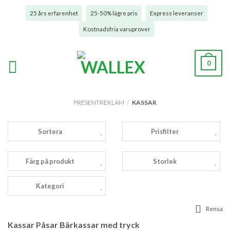
25 års erfarenhet
25-50% lägre pris
Express leveranser
Kostnadsfria varuprover
0
PRESENTREKLAM
/
KASSAR
Sortera
Prisfilter
Färg på produkt
Storlek
Kategori
Rensa
Kassar Påsar Bärkassar med tryck