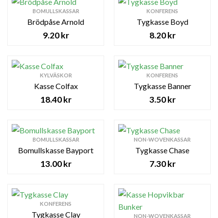
BOMULLSKASSAR
KONFERENS
Brödpåse Arnold
Tygkasse Boyd
9.20
kr
8.20
kr
KYLVÄSKOR
KONFERENS
Kasse Colfax
Tygkasse Banner
18.40
kr
3.50
kr
BOMULLSKASSAR
NON-WOVENKASSAR
Bomullskasse Bayport
Tygkasse Chase
13.00
kr
7.30
kr
KONFERENS
Tygkasse Clay
NON-WOVENKASSAR