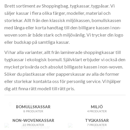
Brett sortiment av Shoppingbag, tygkassar, tygpåsar. Vi
säljer kassar i flera olika färger, modeller, material och
storlekar. Allt från den klassisk miljökassen, bomullskassen
med långa eller korta handtag till den billigare kassen i non-
woven som är både stark och miljövänlig. Vi trycker din logo
eller budskap på samtliga kassar.
Vi har alla varianter, allt från laminerade shoppingkassar till
tygkassar i ekologisk bomull. Självklart erbjuder vi också den
mycket prisvärda och absolut billigaste kassen i non-woven.
Söker du plastkassar eller papperskassar av alla de former
eller storlekar kontakta oss för personlig service. Vi hjälper
dig att finna rätt modell till rätt pris.
Läs mer
BOMULLSKASSAR
MILJÖ
8 PRODUKTER
4 PRODUKTER
NON-WOVENKASSAR
TYGKASSAR
22 PRODUKTER
7 PRODUKTER