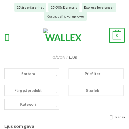
25 års erfarenhet
25-50% lägre pris
Express leveranser
Kostnadsfria varuprover
0
GÅVOR
/
LJUS
Sortera
Prisfilter
Färg på produkt
Storlek
Kategori
Rensa
Ljus som gåva