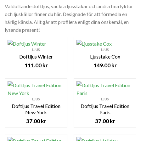
Väldoftande doftljus, vackra ljusstakar och andra fina lyktor
och ljuskällor finner du här. Designade för att förmedla en
härlig känsla. Allt går att profilera enligt dina önskemål, en
lysande present!
LJUS
LJUS
Doftljus Winter
Ljusstake Cox
111.00
kr
149.00
kr
LJUS
LJUS
Doftljus Travel Edition
Doftljus Travel Edition
New York
Paris
37.00
kr
37.00
kr