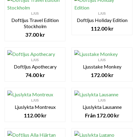
LJUS
LJUS
Doftljus Travel Edition
Doftljus Holiday Edition
Stockholm
112.00
kr
37.00
kr
LJUS
LJUS
Doftljus Apothecary
Ljusstake Monkey
74.00
kr
172.00
kr
LJUS
LJUS
Ljuslykta Montreux
Ljuslykta Lausanne
112.00
kr
172.00
kr