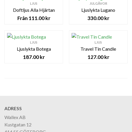
LJUS
JULGÅVOR
Doftljus Alla Hjärtan
Ljuslykta Lugano
111.00
kr
330.00
kr
LJUS
LJUS
Ljuslykta Botega
Travel Tin Candle
187.00
kr
127.00
kr
ADRESS
Wallex AB
Kustgatan 12
414 55 GÖTEBORG