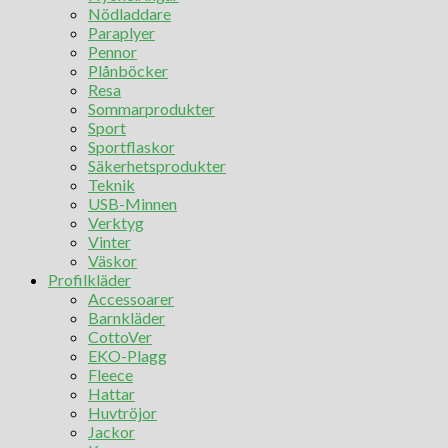
Nödladdare
Paraplyer
Pennor
Plånböcker
Resa
Sommarprodukter
Sport
Sportflaskor
Säkerhetsprodukter
Teknik
USB-Minnen
Verktyg
Vinter
Väskor
Profilkläder
Accessoarer
Barnkläder
CottoVer
EKO-Plagg
Fleece
Hattar
Huvtröjor
Jackor