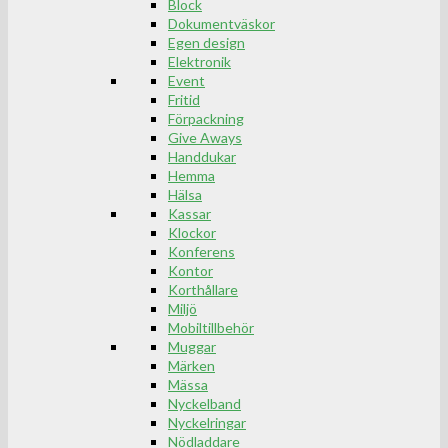
Block
Dokumentväskor
Egen design
Elektronik
Event
Fritid
Förpackning
Give Aways
Handdukar
Hemma
Hälsa
Kassar
Klockor
Konferens
Kontor
Korthållare
Miljö
Mobiltillbehör
Muggar
Märken
Mässa
Nyckelband
Nyckelringar
Nödladdare