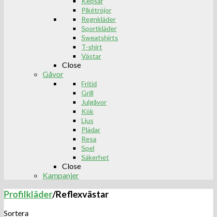
Kepsar
Pikétröjor
Regnkläder
Sportkläder
Sweatshirts
T-shirt
Västar
Close
Gåvor
Fritid
Grill
Julgåvor
Kök
Ljus
Plädar
Resa
Spel
Säkerhet
Close
Kampanjer
Profilkläder
/
Reflexvästar
Sortera