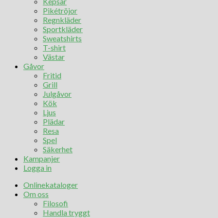
Kepsar
Pikétröjor
Regnkläder
Sportkläder
Sweatshirts
T-shirt
Västar
Gåvor
Fritid
Grill
Julgåvor
Kök
Ljus
Plädar
Resa
Spel
Säkerhet
Kampanjer
Logga in
Onlinekataloger
Om oss
Filosofi
Handla tryggt