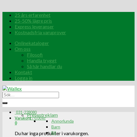
25 års erfarenhet
25-50% lägre pris
Express leveranser
Kostnadsfria varuprover
Onlinekataloger
Om oss
Filosofi
Handla tryggt
Så här handlar du
Kontakt
Logga in
031-228080
Presentreklam
Varukorg
/
0.00
kr
Annorlunda
0
Barn
Bil
Du har inga produkter i varukorgen.