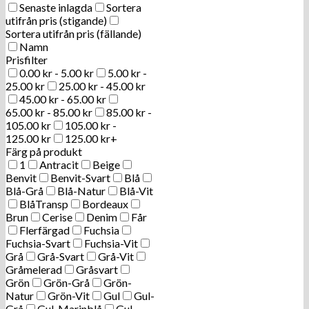
Senaste inlagda
Sortera
utifrån pris (stigande)
Sortera utifrån pris (fällande)
Namn
Prisfilter
0.00
kr
-
5.00
kr
5.00
kr
-
25.00
kr
25.00
kr
-
45.00
kr
45.00
kr
-
65.00
kr
65.00
kr
-
85.00
kr
85.00
kr
-
105.00
kr
105.00
kr
-
125.00
kr
125.00
kr
+
Färg på produkt
1
Antracit
Beige
Benvit
Benvit-Svart
Blå
Blå-Grå
Blå-Natur
Blå-Vit
BlåTransp
Bordeaux
Brun
Cerise
Denim
Får
Flerfärgad
Fuchsia
Fuchsia-Svart
Fuchsia-Vit
Grå
Grå-Svart
Grå-Vit
Gråmelerad
Gråsvart
Grön
Grön-Grå
Grön-
Natur
Grön-Vit
Gul
Gul-
Grå
Gul-Marinblå
Gul-