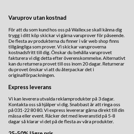
Varuprov utan kostnad
För att du som kund hos oss på Wallex.se skall känna dig
trygg i ditt köp skickar vi gärna varuprover för påseende.
De flesta av produkterna du finner i vår web shop finns
tillgängliga som prover. Vi skickar varuproverna
kostnadsfritt till dig. Önskar du behålla varuprovet
fakturera vi dig detta efter överenskommelse. Alternativt
kan du returnera provet till oss inom 20 dagar. Returnerar
du provet önskar vi att du återpackar det i
originalförpackningen.
Express leverans
Vi kan leverera utvalda reklamprodukter på 3 dagar.
Kontakta oss så hjälper vi dig. Snabbast är att ringa oss
på 031-22 80 80. Vi express levererar gärna direkt till din
mässa eller event. Räcker det med leveranstid på 5-8
dagar så klarar vi det på de flesta av våra produkter.
25-50% lägre pris