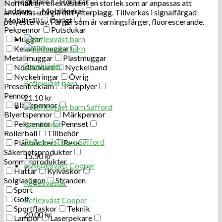
Högtalare
Hörlurar
Normalt är reflexvästen i en storlek som ar anpassas att
Laddare
Mobilfodral
användas utanpå ditt ytterplagg. Tillverkas i signalfärgad
Mobilställ
Övrigt
polyesterväv. Färger som är varningsfärger, fluorescerande.
Pekpennor
Putsdukar
Muggar
Keramikmuggar
Metallmuggar
Plastmuggar
Barnkläder
Nödladdare
Nyckelband
Nyckelringar
Övrig
Reflexväst barn
Presentreklam
Paraplyer
Pennor
21.10
kr
Bläckpennor
Blyertspennor
Märkpennor
Pekpennor
Pennset
Barnkläder
Rollerball
Tillbehör
Reflexväst barn Safford
Plånböcker
Resa
Säkerhetsprodukter
15.50
kr
Sommarprodukter
Hattar
Kylväskor
Solglasögon
Stranden
Reflexvästar
Sport
Golf
Reflexväst Cooper
Sportflaskor
Teknik
20.00
kr
Lampor
Laserpekare