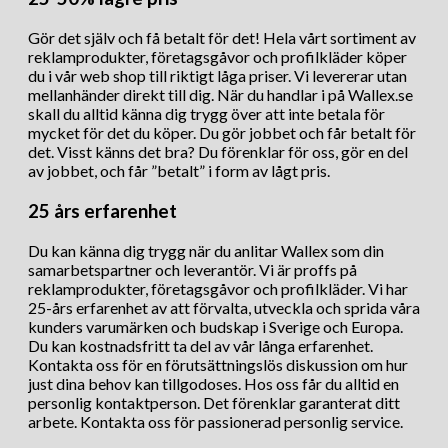
Gör det själv och få betalt för det! Hela vårt sortiment av
reklamprodukter, företagsgåvor och profilkläder köper
du i vår web shop till riktigt låga priser. Vi levererar utan
mellanhänder direkt till dig. När du handlar i på Wallex.se
skall du alltid känna dig trygg över att inte betala för
mycket för det du köper. Du gör jobbet och får betalt för
det. Visst känns det bra? Du förenklar för oss, gör en del
av jobbet, och får ”betalt” i form av lågt pris.
25 års erfarenhet
Du kan känna dig trygg när du anlitar Wallex som din
samarbetspartner och leverantör. Vi är proffs på
reklamprodukter, företagsgåvor och profilkläder. Vi har
25-års erfarenhet av att förvalta, utveckla och sprida våra
kunders varumärken och budskap i Sverige och Europa.
Du kan kostnadsfritt ta del av vår långa erfarenhet.
Kontakta oss för en förutsättningslös diskussion om hur
just dina behov kan tillgodoses. Hos oss får du alltid en
personlig kontaktperson. Det förenklar garanterat ditt
arbete. Kontakta oss för passionerad personlig service.