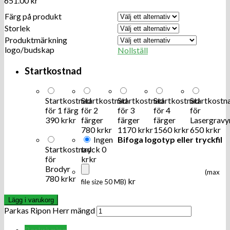
651.00
kr
Färg på produkt
Storlek
Produktmärkning
logo/budskap
Nollställ
Startkostnad
Startkostnad
Startkostnad
Startkostnad
Startkostnad
Startkostn
för 1 färg
för 2
för 3
för 4
för
390 kr
kr
färger
färger
färger
Lasergravy
780 kr
kr
1170 kr
kr
1560 kr
kr
650 kr
kr
Ingen
Bifoga logotyp eller tryckfil
Startkostnad
tryck
0
för
kr
kr
Brodyr
(max
780 kr
kr
kr
file size 50 MB)
Lägg i varukorg
Parkas Ripon Herr mängd
Beskrivning