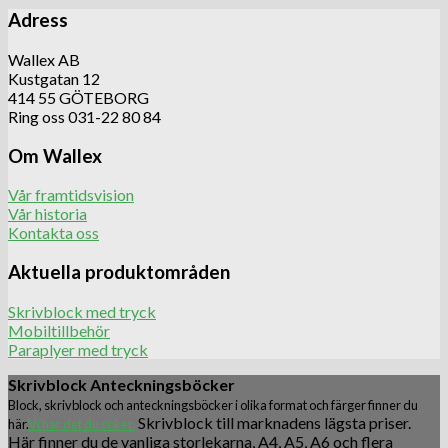
Adress
Wallex AB
Kustgatan 12
414 55 GÖTEBORG
Ring oss 031-22 80 84
Om Wallex
Vår framtidsvision
Vår historia
Kontakta oss
Aktuella produktområden
Skrivblock med tryck
Mobiltillbehör
Paraplyer med tryck
Skrivblock Anteckningsböcker
Block, skrivblock och anteckningsböcker i olika format och färger finner du
Skrivblock till marknadens lägsta priser.
här.
Vi har det du söker.
Här finner du de vanliga storlekarna, A4, A5, A6 och flera