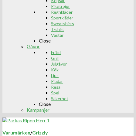
Kepsar
Pikétröjor
Regnkläder
Sportkläder
Sweatshirts
T-shirt
Västar
Close
Gåvor
Fritid
Grill
Julgåvor
Kök
Ljus
Plädar
Resa
Spel
Säkerhet
Close
Kampanjer
Varumärken
/
Grizzly