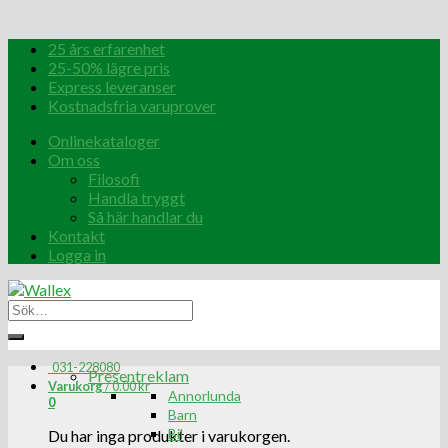
25 års erfarenhet
25-50% lägre pris
Express leveranser
Kostnadsfria varuprover
Onlinekataloger
Om oss
Filosofi
Handla tryggt
Så här handlar du
Kontakt
Logga in
031-228080
Presentreklam
Varukorg
/
0.00
kr
Annorlunda
0
Barn
Bil
Du har inga produkter i varukorgen.