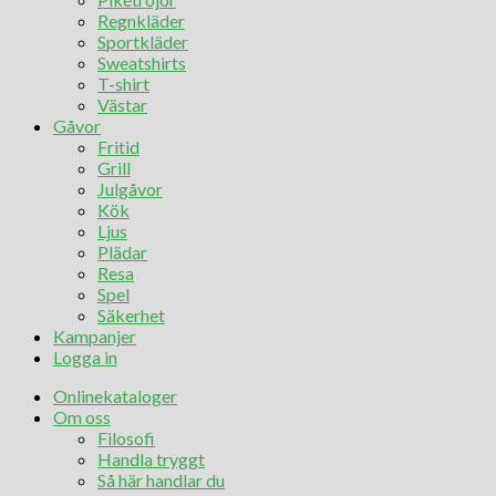
Regnkläder
Sportkläder
Sweatshirts
T-shirt
Västar
Gåvor
Fritid
Grill
Julgåvor
Kök
Ljus
Plädar
Resa
Spel
Säkerhet
Kampanjer
Logga in
Onlinekataloger
Om oss
Filosofi
Handla tryggt
Så här handlar du