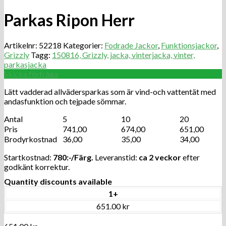
Parkas Ripon Herr
Artikelnr:
52218
Kategorier:
Fodrade Jackor
,
Funktionsjackor
,
Grizzly
Tagg:
150816, Grizzly, jacka, vinterjacka, vinter,
parkasjacka
Skicka förfråga
Lätt vadderad allvädersparkas som är vind-och vattentät med
andasfunktion och tejpade sömmar.
Antal
5
10
20
Pris
741,00
674,00
651,00
Brodyrkostnad
36,00
35,00
34,00
Startkostnad:
780:-/Färg.
Leveranstid:
ca 2 veckor
efter
godkänt korrektur.
Quantity discounts available
1+
651.00 kr