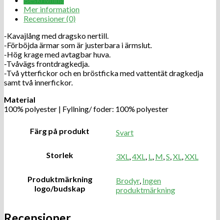
Mer information
Recensioner (0)
-Kavajlång med dragsko nertill.
-Förböjda ärmar som är justerbara i ärmslut.
-Hög krage med avtagbar huva.
-Tvåvägs frontdragkedja.
-Två ytterfickor och en bröstficka med vattentät dragkedja
samt två innerfickor.
Material
100% polyester | Fyllning/ foder: 100% polyester
Färg på produkt
Svart
Storlek
3XL
,
4XL
,
L
,
M
,
S
,
XL
,
XXL
Produktmärkning
Brodyr
,
Ingen
logo/budskap
produktmärkning
Recensioner