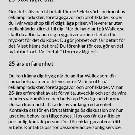
Gör det själv och få betalt för det! Hela vårt sortiment av
reklamprodukter, företagsgåvor och profilkläder köper
du i vår web shop till riktigt låga priser. Vi levererar utan
mellanhänder direkt till dig. När du handlar i på Wallex.se
skall du alltid känna dig trygg över att inte betala för
mycket för det du köper. Du gör jobbet och får betalt för
det. Visst känns det bra? Du förenklar för oss, gör en del
av jobbet, och får ”betalt” i form av lågt pris.
25 års erfarenhet
Du kan känna dig trygg när du anlitar Wallex som din
samarbetspartner och leverantör. Vi är proffs på
reklamprodukter, företagsgåvor och profilkläder. Vi har
25-års erfarenhet av att förvalta, utveckla och sprida våra
kunders varumärken och budskap i Sverige och Europa.
Du kan kostnadsfritt ta del av vår långa erfarenhet.
Kontakta oss för en förutsättningslös diskussion om hur
just dina behov kan tillgodoses. Hos oss får du alltid en
personlig kontaktperson. Det förenklar garanterat ditt
arbete. Kontakta oss för passionerad personlig service.