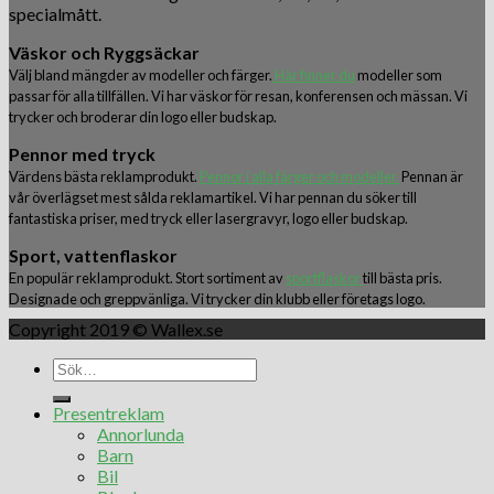
specialmått.
Väskor och Ryggsäckar
Välj bland mängder av modeller och färger.
Här finner du
modeller som
passar för alla tillfällen. Vi har väskor för resan, konferensen och mässan. Vi
trycker och broderar din logo eller budskap.
Pennor med tryck
Värdens bästa reklamprodukt.
Pennor i alla färger och modeller.
Pennan är
vår överlägset mest sålda reklamartikel. Vi har pennan du söker till
fantastiska priser, med tryck eller lasergravyr, logo eller budskap.
Sport, vattenflaskor
En populär reklamprodukt. Stort sortiment av
sportflaskor
till bästa pris.
Designade och greppvänliga. Vi trycker din klubb eller företags logo.
Copyright 2019 © Wallex.se
Presentreklam
Annorlunda
Barn
Bil