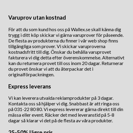
Varuprov utan kostnad
För att du som kund hos oss på Wallex.se skall känna dig
trygg i ditt köp skickar vi gärna varuprover för påseende.
De flesta av produkterna du finner i vår web shop finns
tillgängliga som prover. Vi skickar varuproverna
kostnadsfritt till dig. Önskar du behålla varuprovet
fakturera vi dig detta efter överenskommelse. Alternativt
kan du returnera provet till oss inom 20 dagar. Returnerar
du provet önskar vi att du återpackar det i
originalförpackningen.
Express leverans
Vi kan leverera utvalda reklamprodukter på 3 dagar.
Kontakta oss så hjälper vi dig. Snabbast är att ringa oss
på 031-22 80 80. Vi express levererar gärna direkt till din
mässa eller event. Räcker det med leveranstid på 5-8
dagar så klarar vi det på de flesta av våra produkter.
25-50% lägre pris