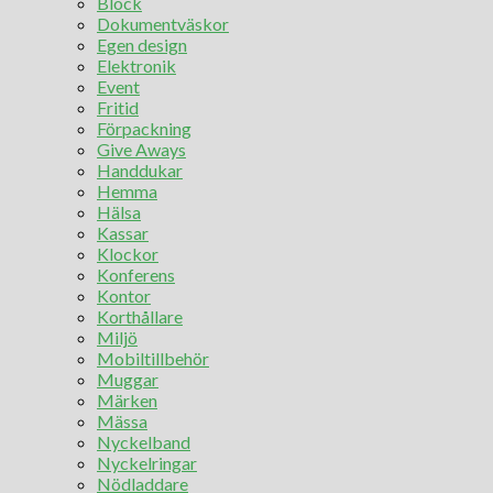
Block
Dokumentväskor
Egen design
Elektronik
Event
Fritid
Förpackning
Give Aways
Handdukar
Hemma
Hälsa
Kassar
Klockor
Konferens
Kontor
Korthållare
Miljö
Mobiltillbehör
Muggar
Märken
Mässa
Nyckelband
Nyckelringar
Nödladdare