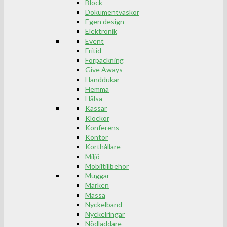
Block
Dokumentväskor
Egen design
Elektronik
Event
Fritid
Förpackning
Give Aways
Handdukar
Hemma
Hälsa
Kassar
Klockor
Konferens
Kontor
Korthållare
Miljö
Mobiltillbehör
Muggar
Märken
Mässa
Nyckelband
Nyckelringar
Nödladdare