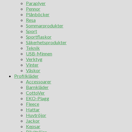
Paraplyer
Pennor
Plånböcker
Resa
Sommarprodukter
Sport
Sportflaskor
Säkerhetsprodukter
Teknik
USB-Minnen
Verktyg
Vinter
Väskor
Profilkläder
Accessoarer
Barnkläder
CottoVer
EKO-Plagg
Fleece
Hattar
Huvtröjor
Jackor
Kepsar
Pikétröjor