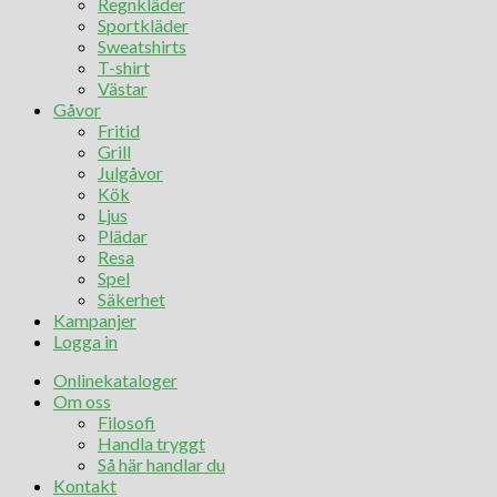
Regnkläder
Sportkläder
Sweatshirts
T-shirt
Västar
Gåvor
Fritid
Grill
Julgåvor
Kök
Ljus
Plädar
Resa
Spel
Säkerhet
Kampanjer
Logga in
Onlinekataloger
Om oss
Filosofi
Handla tryggt
Så här handlar du
Kontakt