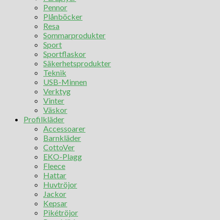
Pennor
Plånböcker
Resa
Sommarprodukter
Sport
Sportflaskor
Säkerhetsprodukter
Teknik
USB-Minnen
Verktyg
Vinter
Väskor
Profilkläder
Accessoarer
Barnkläder
CottoVer
EKO-Plagg
Fleece
Hattar
Huvtröjor
Jackor
Kepsar
Pikétröjor