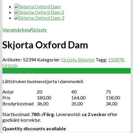
Varumärken
/
Grizzly
Skjorta Oxford Dam
Artikelnr:
52394
Kategorier:
Grizzly
,
Skjortor
Tagg:
150978,
Grizzly,
Skicka förfråga
Lättstruken businesskjorta i dammodell.
Antal
20
40
75
Pris
180,00
164,00
158,00
Brodyrkostnad
36,00
35,00
34,00
Startkostnad:
780:-/Färg.
Leveranstid:
ca 2 veckor
efter
godkänt korrektur.
Quantity discounts available