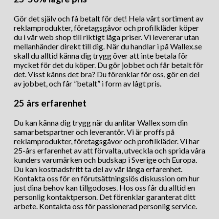
Gör det själv och få betalt för det! Hela vårt sortiment av
reklamprodukter, företagsgåvor och profilkläder köper
du i vår web shop till riktigt låga priser. Vi levererar utan
mellanhänder direkt till dig. När du handlar i på Wallex.se
skall du alltid känna dig trygg över att inte betala för
mycket för det du köper. Du gör jobbet och får betalt för
det. Visst känns det bra? Du förenklar för oss, gör en del
av jobbet, och får ”betalt” i form av lågt pris.
25 års erfarenhet
Du kan känna dig trygg när du anlitar Wallex som din
samarbetspartner och leverantör. Vi är proffs på
reklamprodukter, företagsgåvor och profilkläder. Vi har
25-års erfarenhet av att förvalta, utveckla och sprida våra
kunders varumärken och budskap i Sverige och Europa.
Du kan kostnadsfritt ta del av vår långa erfarenhet.
Kontakta oss för en förutsättningslös diskussion om hur
just dina behov kan tillgodoses. Hos oss får du alltid en
personlig kontaktperson. Det förenklar garanterat ditt
arbete. Kontakta oss för passionerad personlig service.