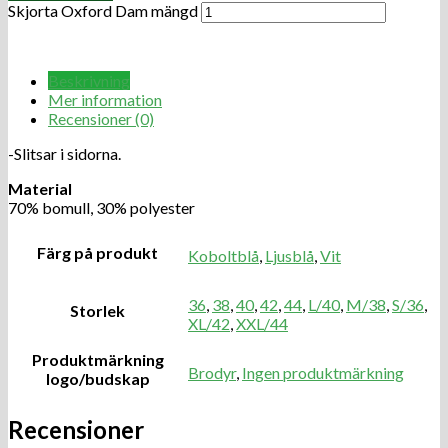
Skjorta Oxford Dam mängd
Beskrivning
Mer information
Recensioner (0)
-Slitsar i sidorna.
Material
70% bomull, 30% polyester
Färg på produkt
Koboltblå
,
Ljusblå
,
Vit
36
,
38
,
40
,
42
,
44
,
L/40
,
M/38
,
S/36
,
Storlek
XL/42
,
XXL/44
Produktmärkning
Brodyr
,
Ingen produktmärkning
logo/budskap
Recensioner