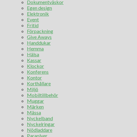
Dokumentväskor
Egen design
Elektronik
Event
Fritid
Förpackning
Give Aways
Handdukar
Hemma
Hälsa
Kassar
Klockor
Konferens
Kontor
Korthållare
Miljö
Mobiltillbehör
Muggar
Märken
Mässa
Nyckelband
Nyckelringar
Nödladdare
Paraplyer