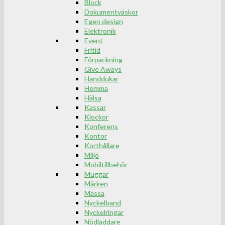
Block
Dokumentväskor
Egen design
Elektronik
Event
Fritid
Förpackning
Give Aways
Handdukar
Hemma
Hälsa
Kassar
Klockor
Konferens
Kontor
Korthållare
Miljö
Mobiltillbehör
Muggar
Märken
Mässa
Nyckelband
Nyckelringar
Nödladdare