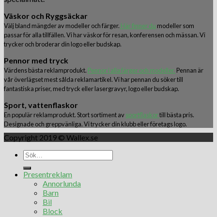
Väskor och Ryggsäckar
Välj bland mängder av modeller och färger.
Här finner du
modeller som
passar för alla tillfällen. Vi har väskor för resan, konferensen och mässan. Vi
trycker och broderar din logo eller budskap.
Pennor med tryck
Värdens bästa reklamprodukt.
Pennor i alla färger och modeller.
Pennan är
vår överlägset mest sålda reklamartikel. Vi har pennan du söker till
fantastiska priser, med tryck eller lasergravyr, logo eller budskap.
Sport, vattenflaskor
En populär reklamprodukt. Stort sortiment av
sportflaskor
till bästa pris.
Designade och greppvänliga. Vi trycker din klubb eller företags logo.
Copyright 2019 © Wallex.se
Presentreklam
Annorlunda
Barn
Bil
Block