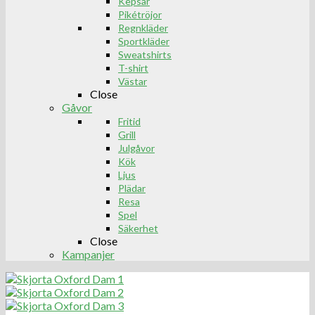
Kepsar
Pikétröjor
Regnkläder
Sportkläder
Sweatshirts
T-shirt
Västar
Close
Gåvor
Fritid
Grill
Julgåvor
Kök
Ljus
Plädar
Resa
Spel
Säkerhet
Close
Kampanjer