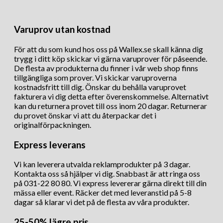
Varuprov utan kostnad
För att du som kund hos oss på Wallex.se skall känna dig
trygg i ditt köp skickar vi gärna varuprover för påseende.
De flesta av produkterna du finner i vår web shop finns
tillgängliga som prover. Vi skickar varuproverna
kostnadsfritt till dig. Önskar du behålla varuprovet
fakturera vi dig detta efter överenskommelse. Alternativt
kan du returnera provet till oss inom 20 dagar. Returnerar
du provet önskar vi att du återpackar det i
originalförpackningen.
Express leverans
Vi kan leverera utvalda reklamprodukter på 3 dagar.
Kontakta oss så hjälper vi dig. Snabbast är att ringa oss
på 031-22 80 80. Vi express levererar gärna direkt till din
mässa eller event. Räcker det med leveranstid på 5-8
dagar så klarar vi det på de flesta av våra produkter.
25-50% lägre pris