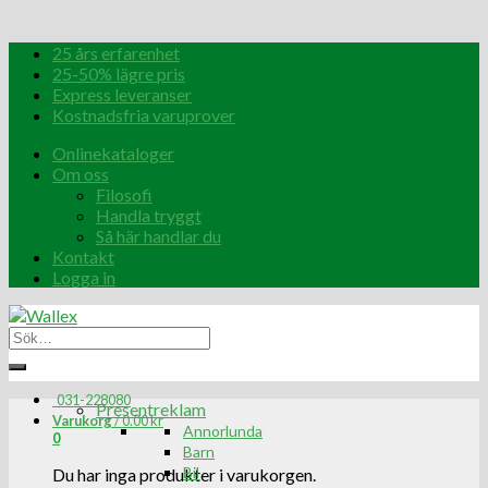
25 års erfarenhet
25-50% lägre pris
Express leveranser
Kostnadsfria varuprover
Onlinekataloger
Om oss
Filosofi
Handla tryggt
Så här handlar du
Kontakt
Logga in
031-228080
Presentreklam
Varukorg
/
0.00
kr
Annorlunda
0
Barn
Bil
Du har inga produkter i varukorgen.