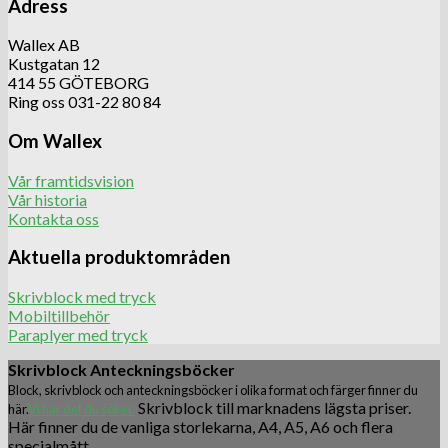
Adress
Wallex AB
Kustgatan 12
414 55 GÖTEBORG
Ring oss 031-22 80 84
Om Wallex
Vår framtidsvision
Vår historia
Kontakta oss
Aktuella produktområden
Skrivblock med tryck
Mobiltillbehör
Paraplyer med tryck
Skrivblock Anteckningsböcker
Block, skrivblock och anteckningsböcker i olika format och färger finner du
Skrivblock till marknadens lägsta priser.
här.
Vi har det du söker.
Här finner du de vanliga storlekarna, A4, A5, A6 och flera
specialmått.