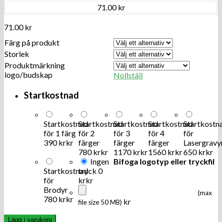
71.00 kr
71.00
kr
Färg på produkt
Storlek
Produktmärkning
logo/budskap
Nollställ
Startkostnad
Startkostnad
Startkostnad
Startkostnad
Startkostnad
Startkostn
för 1 färg
för 2
för 3
för 4
för
390 kr
kr
färger
färger
färger
Lasergravy
780 kr
kr
1170 kr
kr
1560 kr
kr
650 kr
kr
Ingen
Bifoga logotyp eller tryckfil
Startkostnad
tryck
0
för
kr
kr
Brodyr
(max
780 kr
kr
kr
file size 50 MB)
Lägg i varukorg