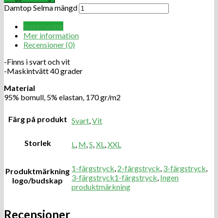
Damtop Selma mängd
Beskrivning
Mer information
Recensioner (0)
-Finns i svart och vit
-Maskintvätt 40 grader
Material
95% bomull, 5% elastan, 170 gr/m2
Färg på produkt
Svart
,
Vit
Storlek
L
,
M
,
S
,
XL
,
XXL
1-färgstryck
,
2-färgstryck
,
3-färgstryck
,
Produktmärkning
3-färgstryck1-färgstryck
,
Ingen
logo/budskap
produktmärkning
Recensioner