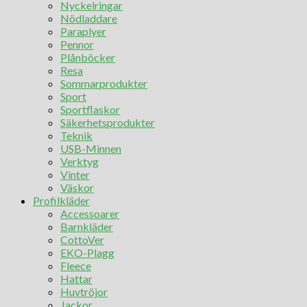
Nyckelringar
Nödladdare
Paraplyer
Pennor
Plånböcker
Resa
Sommarprodukter
Sport
Sportflaskor
Säkerhetsprodukter
Teknik
USB-Minnen
Verktyg
Vinter
Väskor
Profilkläder
Accessoarer
Barnkläder
CottoVer
EKO-Plagg
Fleece
Hattar
Huvtröjor
Jackor