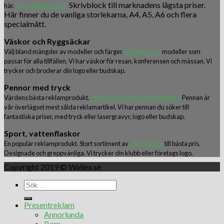
Skrivblock till marknadens lägsta priser.
här.
Vi har det du söker.
Här finner du de vanliga storlekarna, A4, A5, A6 och flera
specialmått.
Väskor och Ryggsäckar
Välj bland mängder av modeller och färger.
Här finner du
modeller som
passar för alla tillfällen. Vi har väskor för resan, konferensen och mässan. Vi
trycker och broderar din logo eller budskap.
Pennor med tryck
Värdens bästa reklamprodukt.
Pennor i alla färger och modeller.
Pennan är
vår överlägset mest sålda reklamartikel. Vi har pennan du söker till
fantastiska priser, med tryck eller lasergravyr, logo eller budskap.
Sport, vattenflaskor
En populär reklamprodukt. Stort sortiment av
sportflaskor
till bästa pris.
Designade och greppvänliga. Vi trycker din klubb eller företags logo.
Copyright 2019 © Wallex.se
Presentreklam
Annorlunda
Barn