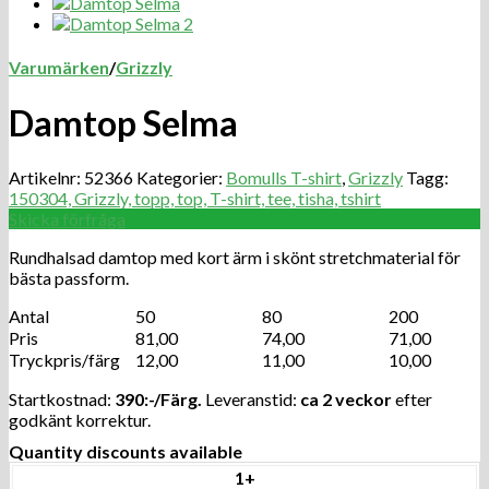
Varumärken
/
Grizzly
Damtop Selma
Artikelnr:
52366
Kategorier:
Bomulls T-shirt
,
Grizzly
Tagg:
150304, Grizzly, topp, top, T-shirt, tee, tisha, tshirt
Skicka förfråga
Rundhalsad damtop med kort ärm i skönt stretchmaterial för
bästa passform.
Antal
50
80
200
Pris
81,00
74,00
71,00
Tryckpris/färg
12,00
11,00
10,00
Startkostnad:
390:-/Färg.
Leveranstid:
ca 2 veckor
efter
godkänt korrektur.
Quantity discounts available
1+