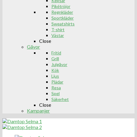
Kepsar
Pikétröjor
Regnkläder
Sportkläder
Sweatshirts
T-shirt
Västar
Close
Gåvor
Fritid
Grill
Julgåvor
Kök
Ljus
Plädar
Resa
Spel
Säkerhet
Close
Kampanjer