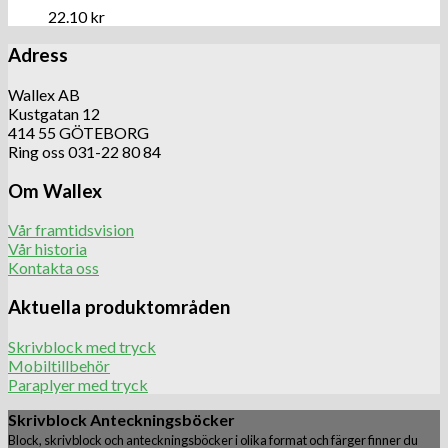
22.10
kr
Adress
Wallex AB
Kustgatan 12
414 55 GÖTEBORG
Ring oss 031-22 80 84
Om Wallex
Vår framtidsvision
Vår historia
Kontakta oss
Aktuella produktområden
Skrivblock med tryck
Mobiltillbehör
Paraplyer med tryck
Skrivblock Anteckningsböcker
Block, skrivblock och anteckningsböcker i olika format och färger finner du