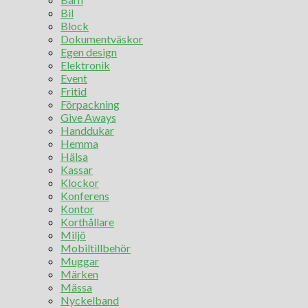
Bil
Block
Dokumentväskor
Egen design
Elektronik
Event
Fritid
Förpackning
Give Aways
Handdukar
Hemma
Hälsa
Kassar
Klockor
Konferens
Kontor
Korthållare
Miljö
Mobiltillbehör
Muggar
Märken
Mässa
Nyckelband