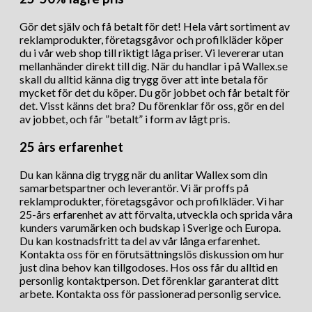
Gör det själv och få betalt för det! Hela vårt sortiment av
reklamprodukter, företagsgåvor och profilkläder köper
du i vår web shop till riktigt låga priser. Vi levererar utan
mellanhänder direkt till dig. När du handlar i på Wallex.se
skall du alltid känna dig trygg över att inte betala för
mycket för det du köper. Du gör jobbet och får betalt för
det. Visst känns det bra? Du förenklar för oss, gör en del
av jobbet, och får ”betalt” i form av lågt pris.
25 års erfarenhet
Du kan känna dig trygg när du anlitar Wallex som din
samarbetspartner och leverantör. Vi är proffs på
reklamprodukter, företagsgåvor och profilkläder. Vi har
25-års erfarenhet av att förvalta, utveckla och sprida våra
kunders varumärken och budskap i Sverige och Europa.
Du kan kostnadsfritt ta del av vår långa erfarenhet.
Kontakta oss för en förutsättningslös diskussion om hur
just dina behov kan tillgodoses. Hos oss får du alltid en
personlig kontaktperson. Det förenklar garanterat ditt
arbete. Kontakta oss för passionerad personlig service.