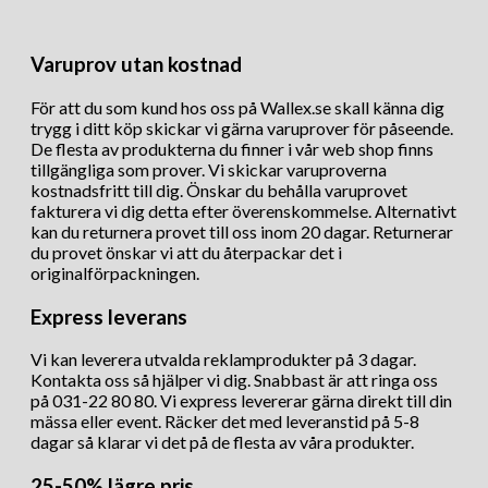
Varuprov utan kostnad
För att du som kund hos oss på Wallex.se skall känna dig
trygg i ditt köp skickar vi gärna varuprover för påseende.
De flesta av produkterna du finner i vår web shop finns
tillgängliga som prover. Vi skickar varuproverna
kostnadsfritt till dig. Önskar du behålla varuprovet
fakturera vi dig detta efter överenskommelse. Alternativt
kan du returnera provet till oss inom 20 dagar. Returnerar
du provet önskar vi att du återpackar det i
originalförpackningen.
Express leverans
Vi kan leverera utvalda reklamprodukter på 3 dagar.
Kontakta oss så hjälper vi dig. Snabbast är att ringa oss
på 031-22 80 80. Vi express levererar gärna direkt till din
mässa eller event. Räcker det med leveranstid på 5-8
dagar så klarar vi det på de flesta av våra produkter.
25-50% lägre pris