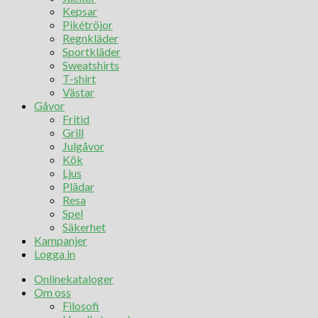
Kepsar
Pikétröjor
Regnkläder
Sportkläder
Sweatshirts
T-shirt
Västar
Gåvor
Fritid
Grill
Julgåvor
Kök
Ljus
Plädar
Resa
Spel
Säkerhet
Kampanjer
Logga in
Onlinekataloger
Om oss
Filosofi