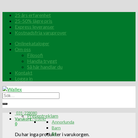
25 års erfarenhet
25-50% lägre pris
Express leveranser
Kostnadsfria varuprover
Onlinekataloger
Om oss
Filosofi
Handla tryggt
Så här handlar du
Kontakt
Logga in
031-228080
Presentreklam
Varukorg
/
0.00
kr
Annorlunda
0
Barn
Bil
Du har inga produkter i varukorgen.