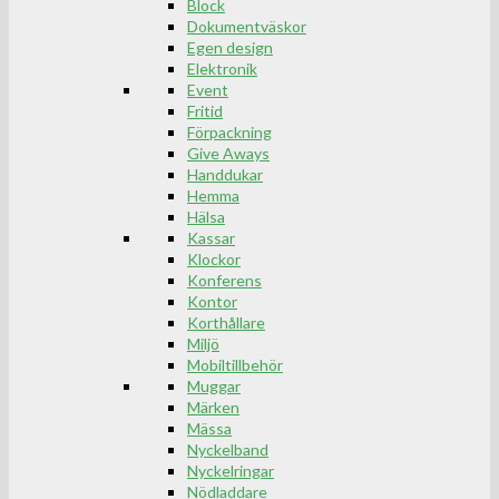
Block
Dokumentväskor
Egen design
Elektronik
Event
Fritid
Förpackning
Give Aways
Handdukar
Hemma
Hälsa
Kassar
Klockor
Konferens
Kontor
Korthållare
Miljö
Mobiltillbehör
Muggar
Märken
Mässa
Nyckelband
Nyckelringar
Nödladdare