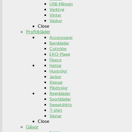
USB-Minnen
Verktyg
Vinter
Väskor
Close
Profilkläder
Accessoarer
Barnkläder
CottoVer
EKO-Plagg
Fleece
Hattar
Huvtröjor
Jackor
Kepsar
Pikétröjor
Regnkläder
Sportkläder
Sweatshirts
T-shirt
Västar
Close
Gåvor