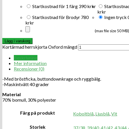
Startkostnad för 1 färg
390 kr
kr
Startkostnad
kr
kr
Startkostnad för Brodyr
780
Ingen tryck
kr
kr
(max file size 50 MB
Lägg i varukorg
Kortärmad herrskjorta Oxford mängd
Beskrivning
Mer information
Recensioner (0)
-Med bröstficka, buttondownkrage och ryggbälg.
-Maskintvätt 40 grader
Material
70% bomull, 30% polyester
Färg på produkt
Koboltblå
,
Ljusblå
,
Vit
Storlek
37/38
,
39/40
,
41/42
,
43/44
,