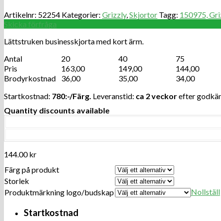
Artikelnr:
52254
Kategorier:
Grizzly
,
Skjortor
Tagg:
150975, Griz
Skicka förfråga
Lättstruken businesskjorta med kort ärm.
Antal
20
40
75
Pris
163,00
149,00
144,00
Brodyrkostnad
36,00
35,00
34,00
Startkostnad:
780:-/Färg.
Leveranstid:
ca 2 veckor
efter godkän
Quantity discounts available
144.00
kr
Färg på produkt
Storlek
Nollställ
Produktmärkning logo/budskap
Startkostnad