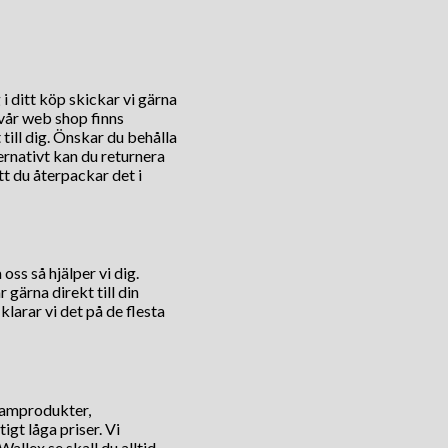
i ditt köp skickar vi gärna
 vår web shop finns
till dig. Önskar du behålla
rnativt kan du returnera
tt du återpackar det i
ss så hjälper vi dig.
 gärna direkt till din
larar vi det på de flesta
klamprodukter,
igt låga priser. Vi
Wallex.se skall du alltid