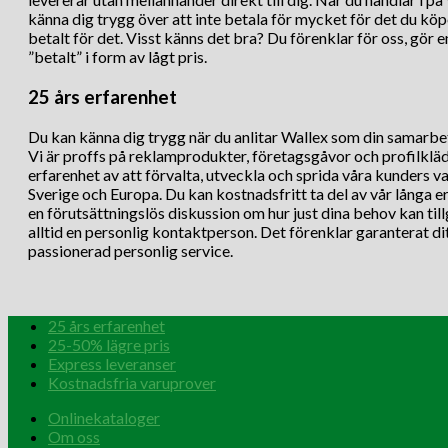
känna dig trygg över att inte betala för mycket för det du köp
betalt för det. Visst känns det bra? Du förenklar för oss, gör e
”betalt” i form av lågt pris.
25 års erfarenhet
Du kan känna dig trygg när du anlitar Wallex som din samarbe
Vi är proffs på reklamprodukter, företagsgåvor och profilkläd
erfarenhet av att förvalta, utveckla och sprida våra kunders 
Sverige och Europa. Du kan kostnadsfritt ta del av vår långa e
en förutsättningslös diskussion om hur just dina behov kan til
alltid en personlig kontaktperson. Det förenklar garanterat di
passionerad personlig service.
25 års erfarenhet
25-50% lägre pris
Express leveranser
Kostnadsfria varuprover
Onlinekataloger
Om oss