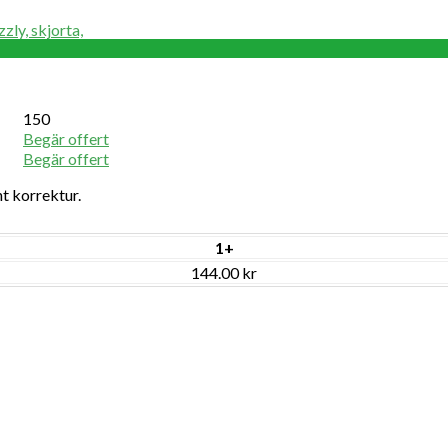
zly, skjorta,
150
Begär offert
Begär offert
t korrektur.
1+
144.00 kr