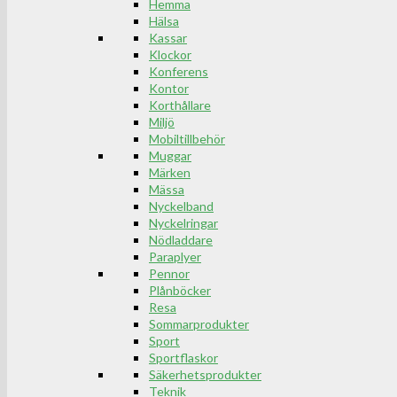
Hemma
Hälsa
Kassar
Klockor
Konferens
Kontor
Korthållare
Miljö
Mobiltillbehör
Muggar
Märken
Mässa
Nyckelband
Nyckelringar
Nödladdare
Paraplyer
Pennor
Plånböcker
Resa
Sommarprodukter
Sport
Sportflaskor
Säkerhetsprodukter
Teknik