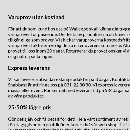
Varuprov utan kostnad
För att du som kund hos oss på Wallex.se skall känna dig trygg 
varuprover för påseende. De flesta av produkterna du finner i
tillgängliga som prover. Vi skickar varuproverna kostnadsfritt 
varuprovet fakturera vi dig detta efter överenskommelse. Alte
provet till oss inom 20 dagar. Returnerar du provet önskar vi a
originalförpackningen.
Express leverans
Vi kan leverera utvalda reklamprodukter på 3 dagar. Kontakta o
Snabbast är att ringa oss på 031-22 80 80. Vi express levererar
mässa eller event. Räcker det med leveranstid på 5-8 dagar så k
av våra produkter.
25-50% lägre pris
Gör det själv och få betalt för det! Hela vårt sortiment av re
företagsgåvor och profilkläder köper du i vår web shop till rikt
levererar utan mellanhänder direkt till dig. När du handlar i på 