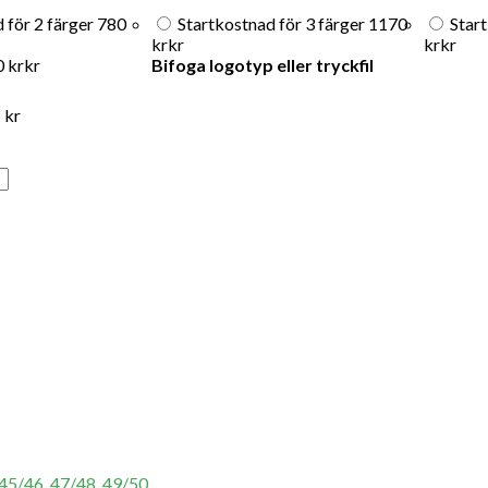
 för 2 färger
780
Startkostnad för 3 färger
1170
Start
kr
kr
kr
kr
0 kr
kr
Bifoga logotyp eller tryckfil
kr
)
45/46
,
47/48
,
49/50