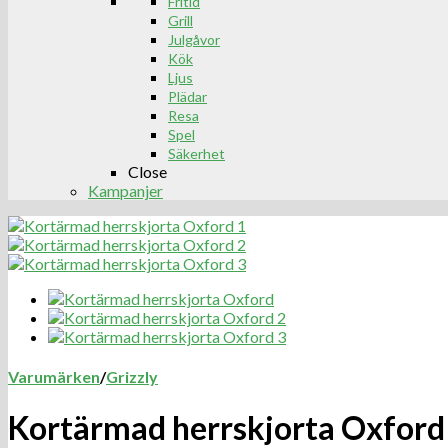
Fritid
Grill
Julgåvor
Kök
Ljus
Plädar
Resa
Spel
Säkerhet
Close
Kampanjer
Varumärken
/
Grizzly
Kortärmad herrskjorta Oxford