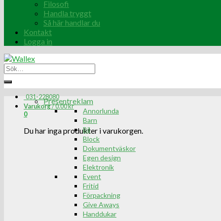
Filosofi
Handla tryggt
Så här handlar du
Kontakt
Logga in
031-228080
Presentreklam
Varukorg
/
0.00
kr
Annorlunda
0
Barn
Bil
Du har inga produkter i varukorgen.
Block
Dokumentväskor
Egen design
Elektronik
Event
Fritid
Förpackning
Give Aways
Handdukar