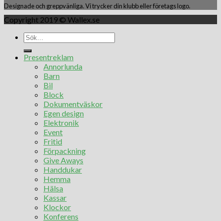
Designade och greppvänliga. Vi trycker din klubb eller företags logo.
Copyright 2019 © Wallex.se
Presentreklam
Annorlunda
Barn
Bil
Block
Dokumentväskor
Egen design
Elektronik
Event
Fritid
Förpackning
Give Aways
Handdukar
Hemma
Hälsa
Kassar
Klockor
Konferens