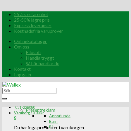
25 års erfarenhet
25-50% lägre pris
Express leveranser
Kostnadsfria varuprover
Onlinekataloger
Om oss
Filosofi
Handla tryggt
Så här handlar du
Kontakt
Logga in
031-228080
Presentreklam
Varukorg
/
0.00
kr
Annorlunda
0
Barn
Bil
Du har inga produkter i varukorgen.