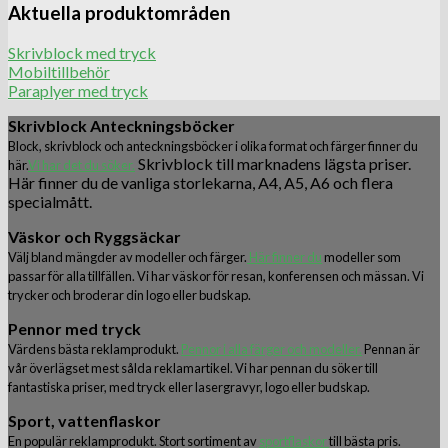
Aktuella produktområden
Skrivblock med tryck
Mobiltillbehör
Paraplyer med tryck
Skrivblock Anteckningsböcker
Block, skrivblock och anteckningsböcker i olika format och färger finner du
Skrivblock till marknadens lägsta priser.
här.
Vi har det du söker.
Här finner du de vanliga storlekarna, A4, A5, A6 och flera
specialmått.
Väskor och Ryggsäckar
Välj bland mängder av modeller och färger.
Här finner du
modeller som
passar för alla tillfällen. Vi har väskor för resan, konferensen och mässan. Vi
trycker och broderar din logo eller budskap.
Pennor med tryck
Värdens bästa reklamprodukt.
Pennor i alla färger och modeller.
Pennan är
vår överlägset mest sålda reklamartikel. Vi har pennan du söker till
fantastiska priser, med tryck eller lasergravyr, logo eller budskap.
Sport, vattenflaskor
En populär reklamprodukt. Stort sortiment av
sportflaskor
till bästa pris.