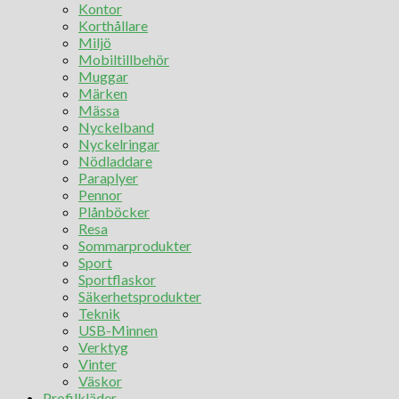
Kontor
Korthållare
Miljö
Mobiltillbehör
Muggar
Märken
Mässa
Nyckelband
Nyckelringar
Nödladdare
Paraplyer
Pennor
Plånböcker
Resa
Sommarprodukter
Sport
Sportflaskor
Säkerhetsprodukter
Teknik
USB-Minnen
Verktyg
Vinter
Väskor
Profilkläder