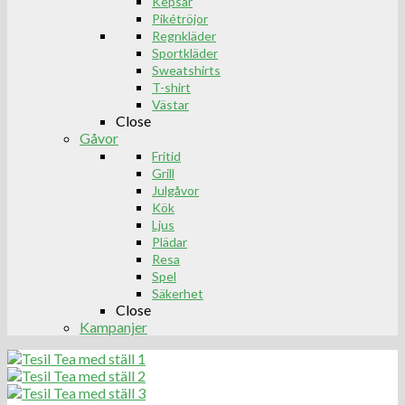
Kepsar
Pikétröjor
Regnkläder
Sportkläder
Sweatshirts
T-shirt
Västar
Close
Gåvor
Fritid
Grill
Julgåvor
Kök
Ljus
Plädar
Resa
Spel
Säkerhet
Close
Kampanjer