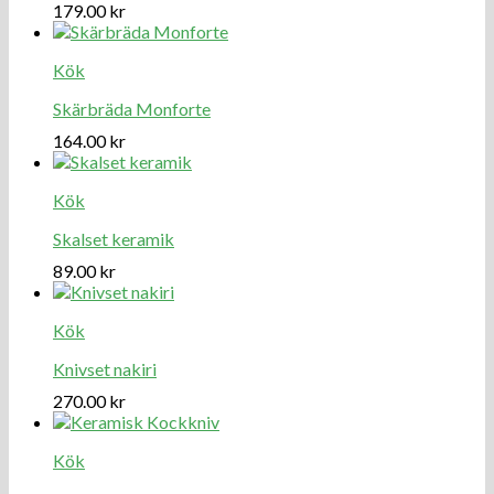
179.00
kr
Kök
Skärbräda Monforte
164.00
kr
Kök
Skalset keramik
89.00
kr
Kök
Knivset nakiri
270.00
kr
Kök