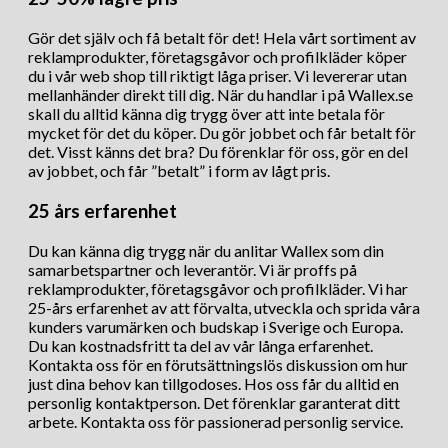
Gör det själv och få betalt för det! Hela vårt sortiment av
reklamprodukter, företagsgåvor och profilkläder köper
du i vår web shop till riktigt låga priser. Vi levererar utan
mellanhänder direkt till dig. När du handlar i på Wallex.se
skall du alltid känna dig trygg över att inte betala för
mycket för det du köper. Du gör jobbet och får betalt för
det. Visst känns det bra? Du förenklar för oss, gör en del
av jobbet, och får ”betalt” i form av lågt pris.
25 års erfarenhet
Du kan känna dig trygg när du anlitar Wallex som din
samarbetspartner och leverantör. Vi är proffs på
reklamprodukter, företagsgåvor och profilkläder. Vi har
25-års erfarenhet av att förvalta, utveckla och sprida våra
kunders varumärken och budskap i Sverige och Europa.
Du kan kostnadsfritt ta del av vår långa erfarenhet.
Kontakta oss för en förutsättningslös diskussion om hur
just dina behov kan tillgodoses. Hos oss får du alltid en
personlig kontaktperson. Det förenklar garanterat ditt
arbete. Kontakta oss för passionerad personlig service.