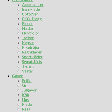
Accessoarer
Barnkläder
CottoVer
EKO-Plagg
Fleece
Hattar
Huvtröjor
Jackor
Kepsar
Pikétröjor
Regnkläder
Sportkläder
Sweatshirts
T-shirt
Västar
Gåvor
Fritid
Grill
Julgåvor
Kök
Ljus
Plädar
Resa