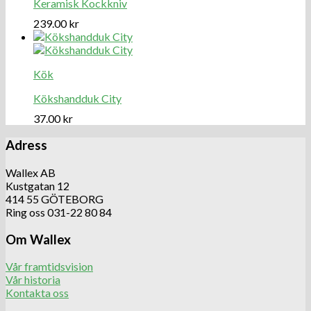
Keramisk Kockkniv
239.00
kr
Kök
Kökshandduk City
37.00
kr
Adress
Wallex AB
Kustgatan 12
414 55 GÖTEBORG
Ring oss 031-22 80 84
Om Wallex
Vår framtidsvision
Vår historia
Kontakta oss