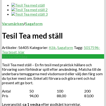
Varumärken
/
Sagaform
Tesil Tea med ställ
Artikelnr:
56405
Kategorier:
Kök
,
Sagaform
Tagg:
5017596-
Tea teset, klar
Skicka förfråga
Tesil Tea med ställ – En fin tesil med praktisk hållare och
förvaring som förhindrar spill efter användning. Matcha till de
underbara temuggarna med visdomsord eller välj den färg som
du tycker mest om. Enkel att förvara och göra rent och kul
present att ge bort.
Antal
50
100
200
Pris
94,00
88,00
83,00
Leveranstid:
ca 1 vecka
efter godkänt korrektur.