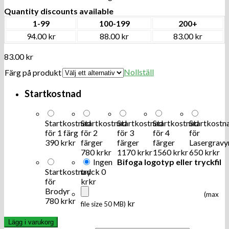
Quantity discounts available
1-99
100-199
200+
94.00 kr
88.00 kr
83.00 kr
83.00
kr
Nollställ
Färg på produkt
Startkostnad
Startkostnad
Startkostnad
Startkostnad
Startkostnad
Startkostn
för 1 färg
för 2
för 3
för 4
för
390 kr
kr
färger
färger
färger
Lasergravy
780 kr
kr
1170 kr
kr
1560 kr
kr
650 kr
kr
Ingen
Bifoga logotyp eller tryckfil
Startkostnad
tryck
0
för
kr
kr
Brodyr
(max
780 kr
kr
kr
file size 50 MB)
Lägg i varukorg