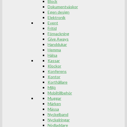
Block
Dokumentväskor
Egen design
Elektronik
Event
Fritid
Förpackning
Give Aways
Handdukar
Hemma
Hälsa
Kassar
Klockor
Konferens
Kontor
Korthållare
Miljö
Mobiltillbehör
Muggar
Märken
Mässa
Nyckelband
Nyckelringar
Nödladdare