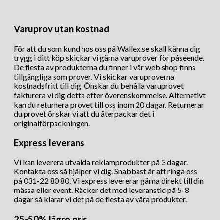
Varuprov utan kostnad
För att du som kund hos oss på Wallex.se skall känna dig
trygg i ditt köp skickar vi gärna varuprover för påseende.
De flesta av produkterna du finner i vår web shop finns
tillgängliga som prover. Vi skickar varuproverna
kostnadsfritt till dig. Önskar du behålla varuprovet
fakturera vi dig detta efter överenskommelse. Alternativt
kan du returnera provet till oss inom 20 dagar. Returnerar
du provet önskar vi att du återpackar det i
originalförpackningen.
Express leverans
Vi kan leverera utvalda reklamprodukter på 3 dagar.
Kontakta oss så hjälper vi dig. Snabbast är att ringa oss
på 031-22 80 80. Vi express levererar gärna direkt till din
mässa eller event. Räcker det med leveranstid på 5-8
dagar så klarar vi det på de flesta av våra produkter.
25-50% lägre pris