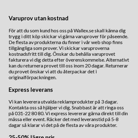
Varuprov utan kostnad
För att du som kund hos oss på Wallex.se skall känna dig
trygg i ditt köp skickar vi gärna varuprover för påseende.
De flesta av produkterna du finner i vår web shop finns
tillgängliga som prover. Vi skickar varuproverna
kostnadsfritt till dig. Önskar du behålla varuprovet
fakturera vi dig detta efter överenskommelse. Alternativt
kan du returnera provet till oss inom 20 dagar. Returnerar
du provet önskar vi att du återpackar det i
originalförpackningen.
Express leverans
Vi kan leverera utvalda reklamprodukter på 3 dagar.
Kontakta oss så hjälper vi dig. Snabbast är att ringa oss
på 031-22 80 80. Vi express levererar gärna direkt till din
mässa eller event. Räcker det med leveranstid på 5-8
dagar så klarar vi det på de flesta av våra produkter.
25-50% lägre pris