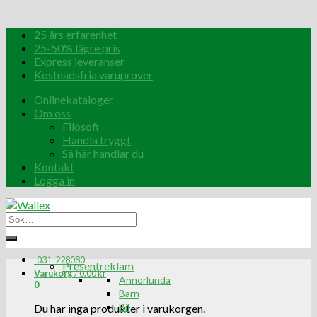
25 års erfarenhet
25-50% lägre pris
Express leveranser
Kostnadsfria varuprover
Onlinekataloger
Om oss
Filosofi
Handla tryggt
Så här handlar du
Kontakt
Logga in
031-228080
Presentreklam
Varukorg
/
0.00
kr
Annorlunda
0
Barn
Bil
Du har inga produkter i varukorgen.