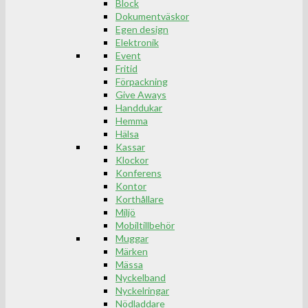
Block
Dokumentväskor
Egen design
Elektronik
Event
Fritid
Förpackning
Give Aways
Handdukar
Hemma
Hälsa
Kassar
Klockor
Konferens
Kontor
Korthållare
Miljö
Mobiltillbehör
Muggar
Märken
Mässa
Nyckelband
Nyckelringar
Nödladdare