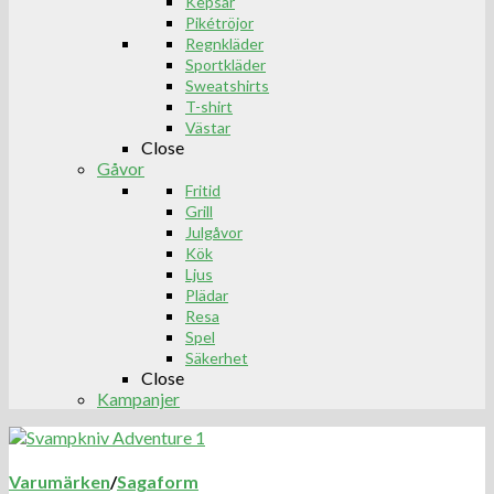
Kepsar
Pikétröjor
Regnkläder
Sportkläder
Sweatshirts
T-shirt
Västar
Close
Gåvor
Fritid
Grill
Julgåvor
Kök
Ljus
Plädar
Resa
Spel
Säkerhet
Close
Kampanjer
Varumärken
/
Sagaform