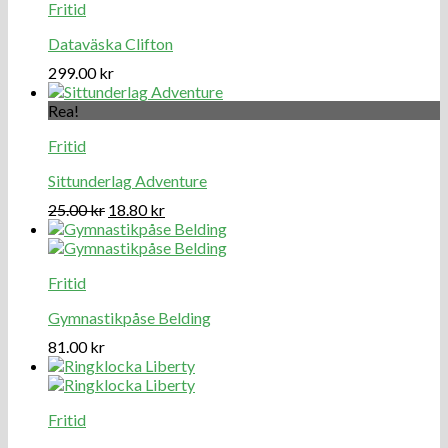
Fritid
Dataväska Clifton
299.00
kr
Rea!
Fritid
Sittunderlag Adventure
25.00
kr
18.80
kr
Fritid
Gymnastikpåse Belding
81.00
kr
Fritid