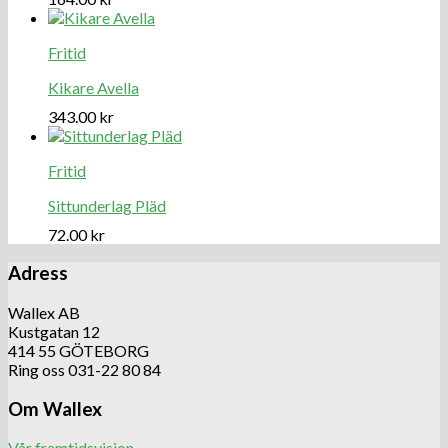
Fritid
Kikare Avella
343.00
kr
Fritid
Sittunderlag Pläd
72.00
kr
Adress
Wallex AB
Kustgatan 12
414 55 GÖTEBORG
Ring oss 031-22 80 84
Om Wallex
Vår framtidsvision