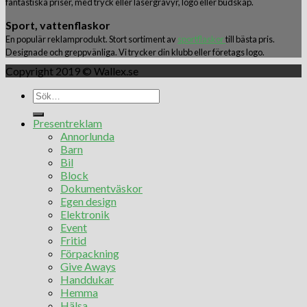
fantastiska priser, med tryck eller lasergravyr, logo eller budskap.
Sport, vattenflaskor
En populär reklamprodukt. Stort sortiment av
sportflaskor
till bästa pris.
Designade och greppvänliga. Vi trycker din klubb eller företags logo.
Copyright 2019 © Wallex.se
Presentreklam
Annorlunda
Barn
Bil
Block
Dokumentväskor
Egen design
Elektronik
Event
Fritid
Förpackning
Give Aways
Handdukar
Hemma
Hälsa