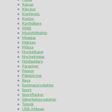
Kassar
Klockor
Konferens
Kontor
Korthållare
Miljö
Mobiltillbehör
Muggar
Märken
Mässa
Nyckelband
Nyckelringar
Nödladdare
Paraplyer
Pennor
Plånböcker
Resa
Sommarprodukter
Sport
Sportflaskor
Säkerhetsprodukter
Teknik
USB-Minnen