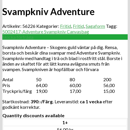
Svampkniv Adventure
Artikelnr:
56226
Kategorier:
Fritid
,
Fritid
,
Sagaform
Tagg:
5002417-Adventure Svampkniv Canvasbag
Skicka förfråga
Svampkniv Adventure – Skogens guld väntar på dig. Rensa,
borsta och beskär dina svampar med Adventure Svampkniv.
Svampkniv med handtag i trä och blad i rostfritt stål. Borste i
änden av skaftet för att lätt kunna avlägsna smuts från
svampen. Svampkniven är hopfällbar och förvara
Antal
50
80
200
Pris
64,00
60,00
56,00
Tryckpris/färg
19,00
17,00
15,00
Startkostnad:
390:-/Färg.
Leveranstid:
ca 1 vecka
efter
godkänt korrektur.
Quantity discounts available
1+
56.00 kr