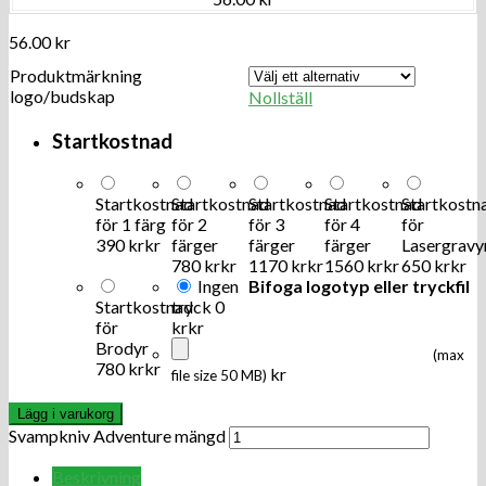
56.00
kr
Produktmärkning
logo/budskap
Nollställ
Startkostnad
Startkostnad
Startkostnad
Startkostnad
Startkostnad
Startkostn
för 1 färg
för 2
för 3
för 4
för
390 kr
kr
färger
färger
färger
Lasergravy
780 kr
kr
1170 kr
kr
1560 kr
kr
650 kr
kr
Ingen
Bifoga logotyp eller tryckfil
Startkostnad
tryck
0
för
kr
kr
Brodyr
(max
780 kr
kr
kr
file size 50 MB)
Lägg i varukorg
Svampkniv Adventure mängd
Beskrivning