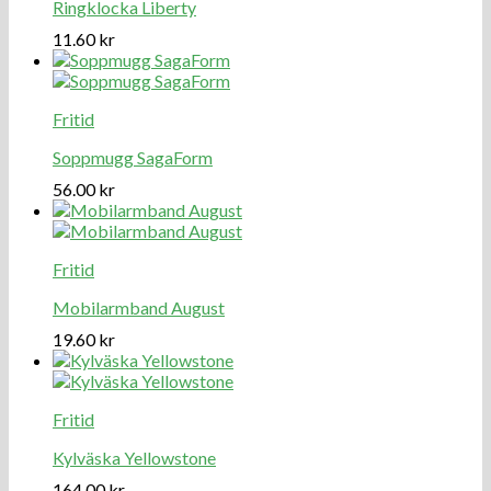
Ringklocka Liberty
11.60
kr
Fritid
Soppmugg SagaForm
56.00
kr
Fritid
Mobilarmband August
19.60
kr
Fritid
Kylväska Yellowstone
164.00
kr