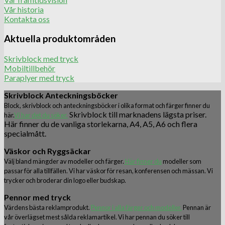
Vår historia
Kontakta oss
Aktuella produktområden
Skrivblock med tryck
Mobiltillbehör
Paraplyer med tryck
Skrivblock Anteckningsböcker
Block, skrivblock och anteckningsböcker i olika format och färger finner du
Skrivblock till marknadens lägsta priser.
här.
Vi har det du söker.
Här finner du de vanliga storlekarna, A4, A5, A6 och flera
specialmått.
Väskor och Ryggsäckar
Välj bland mängder av modeller och färger.
Här finner du
modeller som
passar för alla tillfällen. Vi har väskor för resan, konferensen och mässan. Vi
trycker och broderar din logo eller budskap.
Pennor med tryck
Värdens bästa reklamprodukt.
Pennor i alla färger och modeller.
Pennan är
vår överlägset mest sålda reklamartikel. Vi har pennan du söker till