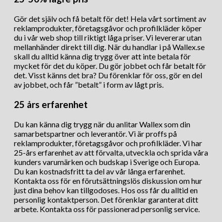
Gör det själv och få betalt för det! Hela vårt sortiment av
reklamprodukter, företagsgåvor och profilkläder köper
du i vår web shop till riktigt låga priser. Vi levererar utan
mellanhänder direkt till dig. När du handlar i på Wallex.se
skall du alltid känna dig trygg över att inte betala för
mycket för det du köper. Du gör jobbet och får betalt för
det. Visst känns det bra? Du förenklar för oss, gör en del
av jobbet, och får ”betalt” i form av lågt pris.
25 års erfarenhet
Du kan känna dig trygg när du anlitar Wallex som din
samarbetspartner och leverantör. Vi är proffs på
reklamprodukter, företagsgåvor och profilkläder. Vi har
25-års erfarenhet av att förvalta, utveckla och sprida våra
kunders varumärken och budskap i Sverige och Europa.
Du kan kostnadsfritt ta del av vår långa erfarenhet.
Kontakta oss för en förutsättningslös diskussion om hur
just dina behov kan tillgodoses. Hos oss får du alltid en
personlig kontaktperson. Det förenklar garanterat ditt
arbete. Kontakta oss för passionerad personlig service.