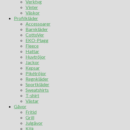
Verktyg
Vinter
Väskor
Profilkläder
Accessoarer
Barnkläder
CottoVer
EKO-Plagg
Fleece
Hattar
Huvtröjor
Jackor
Kepsar
Pikétröjor
Regnkläder
Sportkläder
Sweatshirts
T-shirt
Västar
Gåvor
Fritid
Grill
Julgåvor
Kök