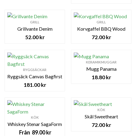
GRILL
GRILL
Grillvante Denim
Korvgaffel BBQ Wood
52.00
kr
72.00
kr
KERAMIKMUGGAR
Mugg Panama
RYGGSÄCKAR
Ryggsäck Canvas Bagfirst
18.80
kr
181.00
kr
KÖK
Skål Sweetheart
KÖK
Whiskey Stenar SagaForm
72.00
kr
89.00
kr