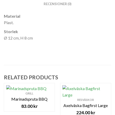
RECENSIONER (0)
Material
Plast.
Storlek
Ø 12 cm, H 8 cm
RELATED PRODUCTS
GRILL
Marinadspruta BBQ
RESVÄSKOR
Axelväska Bagfirst Large
83.00
kr
224.00
kr