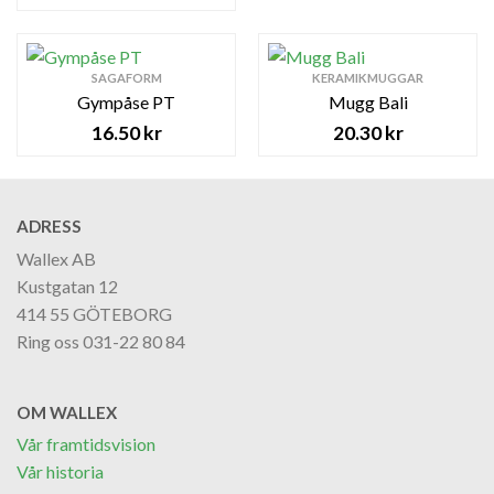
SAGAFORM
KERAMIKMUGGAR
Gympåse PT
Mugg Bali
16.50
kr
20.30
kr
ADRESS
Wallex AB
Kustgatan 12
414 55 GÖTEBORG
Ring oss 031-22 80 84
OM WALLEX
Vår framtidsvision
Vår historia