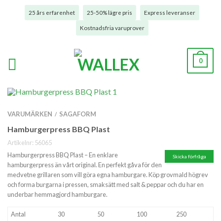
25 års erfarenhet
25-50% lägre pris
Express leveranser
Kostnadsfria varuprover
0
VARUMÄRKEN
SAGAFORM
/
Hamburgerpress BBQ Plast
Artikelnr:
56065
Hamburgerpress BBQ Plast – En enklare
Skicka förfråga
hamburgerpress än vårt original. En perfekt gåva för den
medvetne grillaren som vill göra egna hamburgare. Köp grovmald högrev
och forma burgarna i pressen, smaksätt med salt & peppar och du har en
underbar hemmagjord hamburgare.
Antal
30
50
100
250