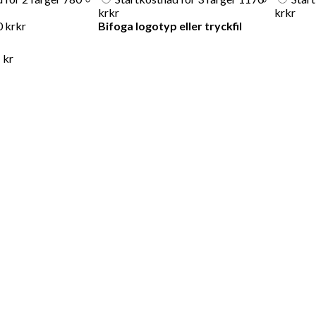
kr
kr
kr
kr
0 kr
kr
Bifoga logotyp eller tryckfil
kr
)