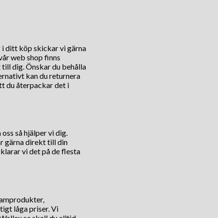
i ditt köp skickar vi gärna
 vår web shop finns
till dig. Önskar du behålla
rnativt kan du returnera
tt du återpackar det i
ss så hjälper vi dig.
 gärna direkt till din
larar vi det på de flesta
klamprodukter,
igt låga priser. Vi
Wallex.se skall du alltid