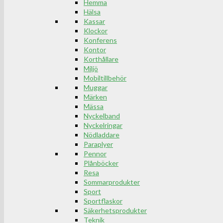
Hemma
Hälsa
Kassar
Klockor
Konferens
Kontor
Korthållare
Miljö
Mobiltillbehör
Muggar
Märken
Mässa
Nyckelband
Nyckelringar
Nödladdare
Paraplyer
Pennor
Plånböcker
Resa
Sommarprodukter
Sport
Sportflaskor
Säkerhetsprodukter
Teknik