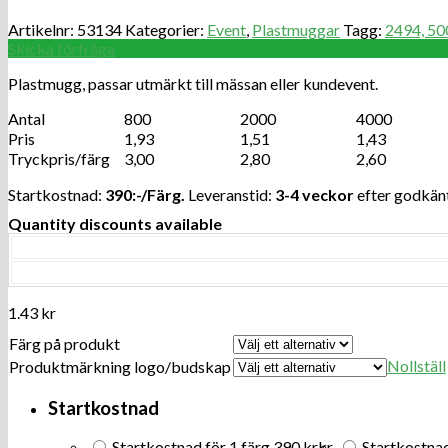
Artikelnr:
53134
Kategorier:
Event
,
Plastmuggar
Tagg:
2494, 500
Skicka förfråga
Plastmugg, passar utmärkt till mässan eller kundevent.
Antal
800
2000
4000
Pris
1,93
1,51
1,43
Tryckpris/färg
3,00
2,80
2,60
Startkostnad:
390:-/Färg.
Leveranstid:
3-4 veckor
efter godkänt
Quantity discounts available
1.43
kr
Färg på produkt
Nollställ
Produktmärkning logo/budskap
Startkostnad
Startkostnad för 1 färg
390 kr
kr
Startkostnad