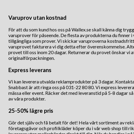
Varuprov utan kostnad
För att du som kund hos oss på Wallex.se skall känna dig trygg 
varuprover för påseende. De flesta av produkterna du finner i
tillgängliga som prover. Vi skickar varuproverna kostnadsfritt 
varuprovet fakturera vi dig detta efter överenskommelse. Alte
provet till oss inom 20 dagar. Returnerar du provet önskar vi a
originalförpackningen.
Express leverans
Vi kan leverera utvalda reklamprodukter på 3 dagar. Kontakta o
Snabbast är att ringa oss på 031-22 80 80. Vi express levererar
mässa eller event. Räcker det med leveranstid på 5-8 dagar så k
av våra produkter.
25-50% lägre pris
Gör det själv och få betalt för det! Hela vårt sortiment av re
företagsgåvor och profilkläder köper du i vår web shop till rikt
levererar utan mellanhänder direkt till dig. När du handlar i på 