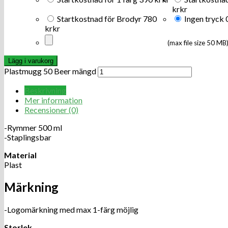
kr
kr
Startkostnad för Brodyr
780
Ingen tryck
kr
kr
(max file size 50 MB
Lägg i varukorg
Plastmugg 50 Beer mängd
Beskrivning
Mer information
Recensioner (0)
-Rymmer 500 ml
-Staplingsbar
Material
Plast
Märkning
-Logomärkning med max 1-färg möjlig
Storlek