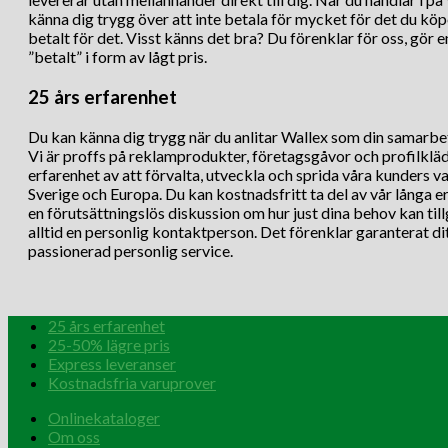
känna dig trygg över att inte betala för mycket för det du köp
betalt för det. Visst känns det bra? Du förenklar för oss, gör e
”betalt” i form av lågt pris.
25 års erfarenhet
Du kan känna dig trygg när du anlitar Wallex som din samarbe
Vi är proffs på reklamprodukter, företagsgåvor och profilkläd
erfarenhet av att förvalta, utveckla och sprida våra kunders 
Sverige och Europa. Du kan kostnadsfritt ta del av vår långa e
en förutsättningslös diskussion om hur just dina behov kan til
alltid en personlig kontaktperson. Det förenklar garanterat di
passionerad personlig service.
25 års erfarenhet
25-50% lägre pris
Express leveranser
Kostnadsfria varuprover
Onlinekataloger
Om oss