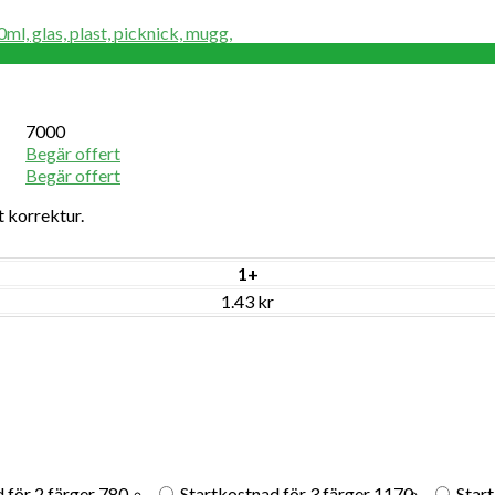
ml, glas, plast, picknick, mugg,
7000
Begär offert
Begär offert
 korrektur.
1+
1.43 kr
 för 2 färger
780
Startkostnad för 3 färger
1170
Start