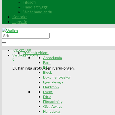
Filosofi
Handla tryggt
Så här handlar du
Kontakt
Logga in
031-228080
Presentreklam
Varukorg
/
0.00
kr
Annorlunda
0
Barn
Bil
Du har inga produkter i varukorgen.
Block
Dokumentväskor
Egen design
Elektronik
Event
Fritid
Förpackning
Give Aways
Handdukar