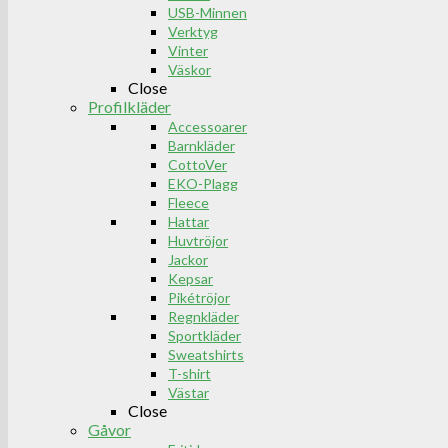
USB-Minnen
Verktyg
Vinter
Väskor
Close
Profilkläder
Accessoarer
Barnkläder
CottoVer
EKO-Plagg
Fleece
Hattar
Huvtröjor
Jackor
Kepsar
Pikétröjor
Regnkläder
Sportkläder
Sweatshirts
T-shirt
Västar
Close
Gåvor