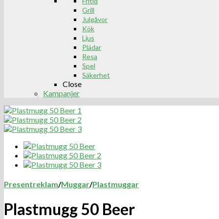
Fritid
Grill
Julgåvor
Kök
Ljus
Plädar
Resa
Spel
Säkerhet
Close
Kampanjer
Presentreklam
/
Muggar
/
Plastmuggar
Plastmugg 50 Beer