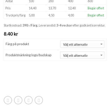
Antal
100
200
400
600
Pris
14,40
13,70
12,40
Begär offert
Tryckpris/färg
5,00
4,50
4,00
Begär offert
Startkostnad:
390:-/Färg.
Leveranstid:
3-4 veckor
efter godkänt korrektur.
8.40
kr
Färg på produkt
Produktmärkning logo/budskap