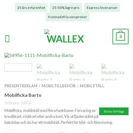
25 års erfarenhet
25-50% lägre pris
Express leveranser
Kostnadsfria varuprover
0
PRESENTREKLAM
MOBILTILLBEHÖR
MOBILSTÄLL
/
/
Mobilficka Barto
Artikelnr:
54956
Mobilficka, mobilställ med flera funktioner. Förvaring av
Skicka förfråga
kreditkort, visitkort eller andra kort. Vik ut fjäderstålet på
baksidan och du har ett mobilställ. Perfekt för bild- och filmvisning.