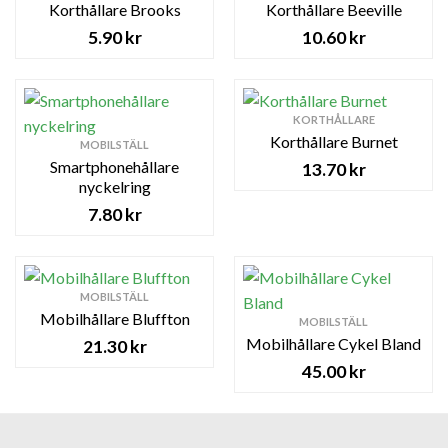
Korthållare Brooks
Korthållare Beeville
5.90
kr
10.60
kr
KORTHÅLLARE
Korthållare Burnet
MOBILSTÄLL
Smartphonehållare
13.70
kr
nyckelring
7.80
kr
MOBILSTÄLL
Mobilhållare Bluffton
MOBILSTÄLL
Mobilhållare Cykel Bland
21.30
kr
45.00
kr