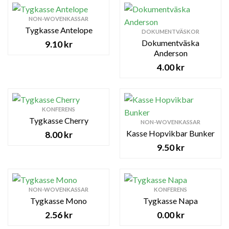
NON-WOVENKASSAR
Tygkasse Antelope
DOKUMENTVÄSKOR
Dokumentväska
9.10
kr
Anderson
4.00
kr
KONFERENS
Tygkasse Cherry
NON-WOVENKASSAR
Kasse Hopvikbar Bunker
8.00
kr
9.50
kr
NON-WOVENKASSAR
KONFERENS
Tygkasse Mono
Tygkasse Napa
2.56
kr
0.00
kr