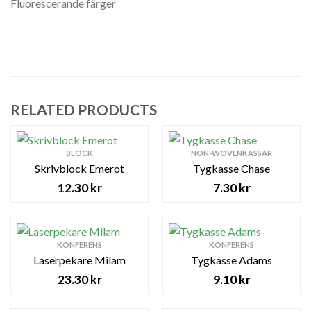
Fluorescerande färger
RELATED PRODUCTS
BLOCK
NON-WOVENKASSAR
Skrivblock Emerot
Tygkasse Chase
12.30
kr
7.30
kr
KONFERENS
KONFERENS
Laserpekare Milam
Tygkasse Adams
23.30
kr
9.10
kr