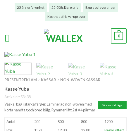
25 års erfarenhet
25-50% lägre pris
Express leveranser
Kostnadsfria varuprover
0
PRESENTREKLAM
KASSAR
NON-WOVENKASSAR
/
/
Kasse Yuba
Artikelnr:
53438
Väska, bag i starka färger. Laminerad non-woven med
Skicka förfråga
korta handtag och bred bälg. Rymmer lätt 2st A4 pärmar
Antal
200
500
800
1200
Pris
13,60
12,80
12,00
Begär offert