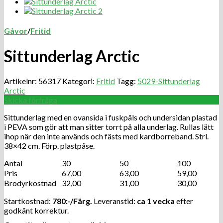
Gåvor
/
Fritid
Sittunderlag Arctic
Artikelnr:
56317
Kategori:
Fritid
Tagg:
5029-Sittunderlag
Arctic
Skicka förfråga
Sittunderlag med en ovansida i fuskpäls och undersidan plastad
i PEVA som gör att man sitter torrt på alla underlag. Rullas lätt
ihop när den inte används och fästs med kardborreband. Strl.
38×42 cm. Förp. plastpåse.
Antal
30
50
100
Pris
67,00
63,00
59,00
Brodyrkostnad
32,00
31,00
30,00
Startkostnad:
780:-/Färg.
Leveranstid:
ca 1 vecka
efter
godkänt korrektur.