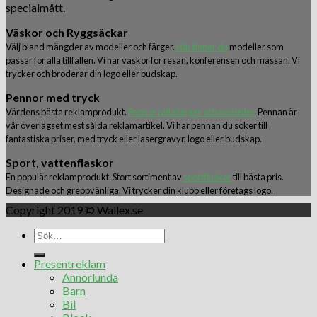
specialmått.
Väskor och Ryggsäckar
Välj bland mängder av modeller och färger.
Här finner du
modeller som
passar för alla tillfällen. Vi har väskor för resan, konferensen och mässan. Vi
trycker och broderar din logo eller budskap.
Pennor med tryck
Värdens bästa reklamprodukt.
Pennor i alla färger och modeller.
Pennan är
vår överlägset mest sålda reklamartikel. Vi har pennan du söker till
fantastiska priser, med tryck eller lasergravyr, logo eller budskap.
Sport, vattenflaskor
En populär reklamprodukt. Stort sortiment av
sportflaskor
till bästa pris.
Designade och greppvänliga. Vi trycker din klubb eller företags logo.
Copyright 2019 © Wallex.se
Presentreklam
Annorlunda
Barn
Bil