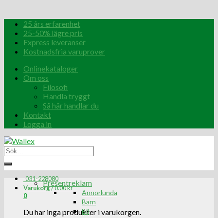
25 års erfarenhet
25-50% lägre pris
Express leveranser
Kostnadsfria varuprover
Onlinekataloger
Om oss
Filosofi
Handla tryggt
Så här handlar du
Kontakt
Logga in
031-228080
Presentreklam
Varukorg
/
0.00
kr
Annorlunda
0
Barn
Bil
Du har inga produkter i varukorgen.