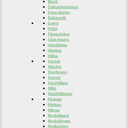
Block
Dokumentväskor
Egen design
Elektronik
Event
Fritid
Förpackning
Give Aways
Handdukar
Hemma
Hälsa
Kassar
Klockor
Konferens
Kontor
Korthållare
Miljö
Mobiltillbehör
Muggar
Märken
Mässa
Nyckelband
Nyckelringar
Nödladdare