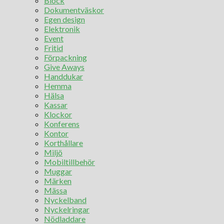
Block
Dokumentväskor
Egen design
Elektronik
Event
Fritid
Förpackning
Give Aways
Handdukar
Hemma
Hälsa
Kassar
Klockor
Konferens
Kontor
Korthållare
Miljö
Mobiltillbehör
Muggar
Märken
Mässa
Nyckelband
Nyckelringar
Nödladdare