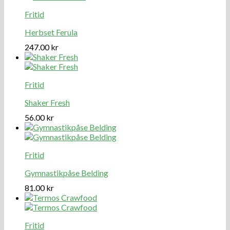
Fritid
Herbset Ferula
247.00
kr
Fritid
Shaker Fresh
56.00
kr
Fritid
Gymnastikpåse Belding
81.00
kr
Fritid