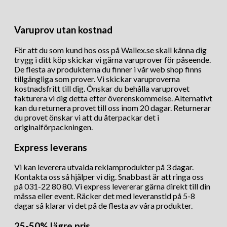
Varuprov utan kostnad
För att du som kund hos oss på Wallex.se skall känna dig
trygg i ditt köp skickar vi gärna varuprover för påseende.
De flesta av produkterna du finner i vår web shop finns
tillgängliga som prover. Vi skickar varuproverna
kostnadsfritt till dig. Önskar du behålla varuprovet
fakturera vi dig detta efter överenskommelse. Alternativt
kan du returnera provet till oss inom 20 dagar. Returnerar
du provet önskar vi att du återpackar det i
originalförpackningen.
Express leverans
Vi kan leverera utvalda reklamprodukter på 3 dagar.
Kontakta oss så hjälper vi dig. Snabbast är att ringa oss
på 031-22 80 80. Vi express levererar gärna direkt till din
mässa eller event. Räcker det med leveranstid på 5-8
dagar så klarar vi det på de flesta av våra produkter.
25-50% lägre pris