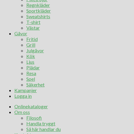
Regnkläder
Sportkläder
Sweatshirts
T-shirt
Västar
Gåvor
Fritid
Grill
Julgåvor
Kök
Ljus
Plädar
Resa
Spel
Säkerhet
Kampanjer
Logga in
Onlinekataloger
Om oss
Filosofi
Handla tryggt
Så här handlar du