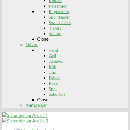
Kepsar
Pikétröjor
Regnkläder
Sportkläder
Sweatshirts
T-shirt
Västar
Close
Gåvor
Fritid
Grill
Julgåvor
Kök
Ljus
Plädar
Resa
Spel
Säkerhet
Close
Kampanjer