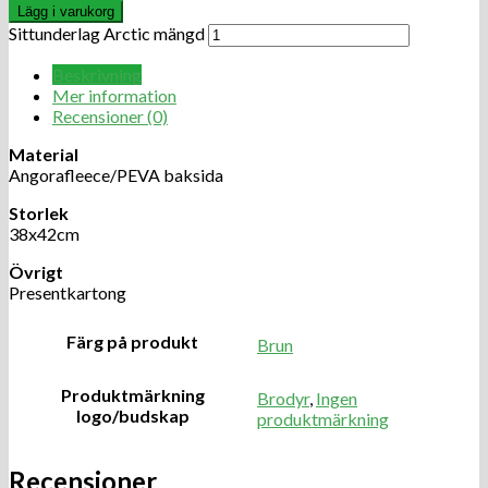
Lägg i varukorg
Sittunderlag Arctic mängd
Beskrivning
Mer information
Recensioner (0)
Material
Angorafleece/PEVA baksida
Storlek
38x42cm
Övrigt
Presentkartong
Färg på produkt
Brun
Produktmärkning
Brodyr
,
Ingen
logo/budskap
produktmärkning
Recensioner