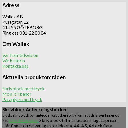
Adress
Wallex AB
Kustgatan 12
414 55 GÖTEBORG
Ring oss 031-22 80 84
Om Wallex
Vår framtidsvision
Vår historia
Kontakta oss
Aktuella produktområden
Skrivblock med tryck
Mobiltillbehör
Paraplyer med tryck
Skrivblock Anteckningsböcker
Block, skrivblock och anteckningsböcker i olika format och färger finner du
Skrivblock till marknadens lägsta priser.
här.
Vi har det du söker.
Här finner du de vanliga storlekarna, A4, A5, A6 och flera