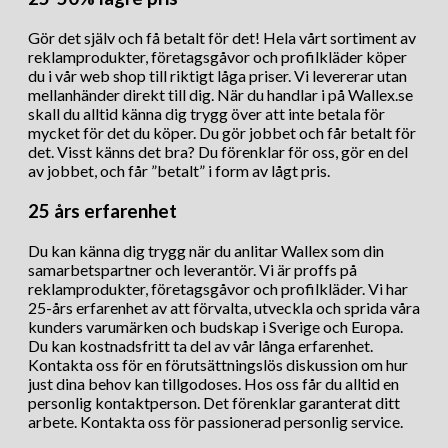
Gör det själv och få betalt för det! Hela vårt sortiment av
reklamprodukter, företagsgåvor och profilkläder köper
du i vår web shop till riktigt låga priser. Vi levererar utan
mellanhänder direkt till dig. När du handlar i på Wallex.se
skall du alltid känna dig trygg över att inte betala för
mycket för det du köper. Du gör jobbet och får betalt för
det. Visst känns det bra? Du förenklar för oss, gör en del
av jobbet, och får ”betalt” i form av lågt pris.
25 års erfarenhet
Du kan känna dig trygg när du anlitar Wallex som din
samarbetspartner och leverantör. Vi är proffs på
reklamprodukter, företagsgåvor och profilkläder. Vi har
25-års erfarenhet av att förvalta, utveckla och sprida våra
kunders varumärken och budskap i Sverige och Europa.
Du kan kostnadsfritt ta del av vår långa erfarenhet.
Kontakta oss för en förutsättningslös diskussion om hur
just dina behov kan tillgodoses. Hos oss får du alltid en
personlig kontaktperson. Det förenklar garanterat ditt
arbete. Kontakta oss för passionerad personlig service.