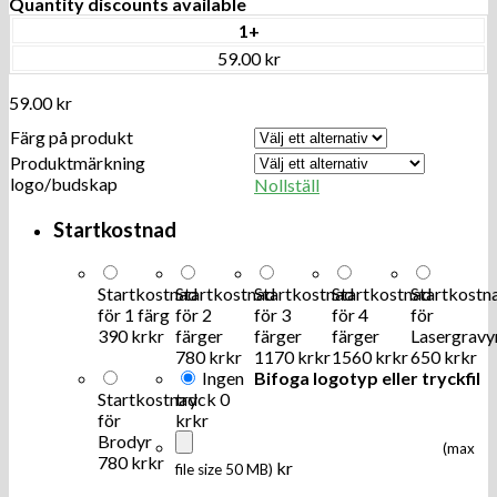
Quantity discounts available
1+
59.00 kr
59.00
kr
Färg på produkt
Produktmärkning
logo/budskap
Nollställ
Startkostnad
Startkostnad
Startkostnad
Startkostnad
Startkostnad
Startkostn
för 1 färg
för 2
för 3
för 4
för
390 kr
kr
färger
färger
färger
Lasergravy
780 kr
kr
1170 kr
kr
1560 kr
kr
650 kr
kr
Ingen
Bifoga logotyp eller tryckfil
Startkostnad
tryck
0
för
kr
kr
Brodyr
(max
780 kr
kr
kr
file size 50 MB)