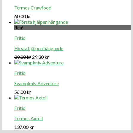
Termos Crawfood
60.00
kr
Rea!
Fritid
Första hjälpen hängande
39.00
kr
29.30
kr
Fritid
Svampkniv Adventure
56.00
kr
Fritid
Termos Axtell
137.00
kr