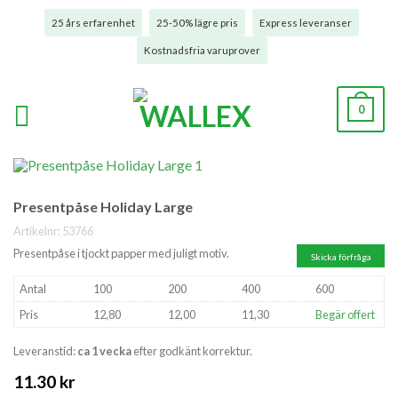
25 års erfarenhet
25-50% lägre pris
Express leveranser
Kostnadsfria varuprover
0
Presentpåse Holiday Large
Artikelnr:
53766
Presentpåse i tjockt papper med juligt motiv.
Skicka förfråga
Antal
100
200
400
600
Pris
12,80
12,00
11,30
Begär offert
Leveranstid:
ca 1 vecka
efter godkänt korrektur.
11.30
kr