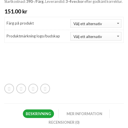
Startkostnad:
390:-/Färg.
Leveranstid:
3-4 veckor
efter godkänt korrektur.
151.00
kr
Färg på produkt
Produktmärkning logo/budskap
BESKRIVNING
MER INFORMATION
RECENSIONER (0)