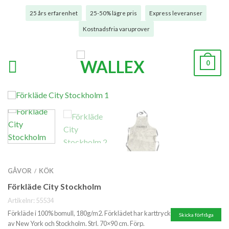
25 års erfarenhet
25-50% lägre pris
Express leveranser
Kostnadsfria varuprover
0
GÅVOR
KÖK
/
Förkläde City Stockholm
Artikelnr:
55534
Förkläde i 100% bomull, 180g/m2. Förklädet har karttryck
Skicka förfråga
av New York och Stockholm. Strl. 70×90 cm. Förp.