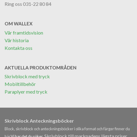
Ring oss 031-22 80 84
OM WALLEX
Vår framtidsvision
Vår historia
Kontakta oss
AKTUELLA PRODUKTOMRÅDEN
Skrivblock med tryck
Mobiltillbehör
Paraplyer med tryck
Skrivblock Anteckningsböcker
Block, skrivblock och anteckningsböcker i olika format och färger finner du
Skrivblock till marknadens lägsta priser.
här.
Vi har det du söker.