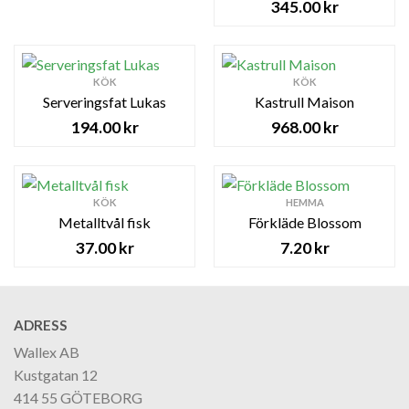
345.00
kr
KÖK
KÖK
Serveringsfat Lukas
Kastrull Maison
194.00
kr
968.00
kr
KÖK
HEMMA
Metalltvål fisk
Förkläde Blossom
37.00
kr
7.20
kr
ADRESS
Wallex AB
Kustgatan 12
414 55 GÖTEBORG