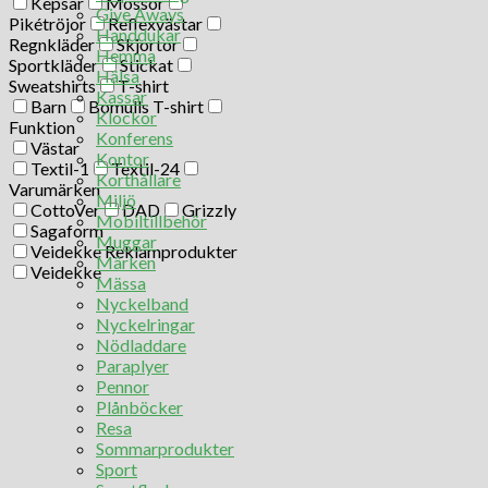
Kepsar
Mössor
Give Aways
Pikétröjor
Reflexvästar
Handdukar
Regnkläder
Skjortor
Hemma
Sportkläder
Stickat
Hälsa
Sweatshirts
T-shirt
Kassar
Barn
Bomulls T-shirt
Klockor
Funktion
Konferens
Västar
Kontor
Textil-1
Textil-24
Korthållare
Varumärken
Miljö
CottoVer
DAD
Grizzly
Mobiltillbehör
Sagaform
Muggar
Veidekke Reklamprodukter
Märken
Veidekke
Mässa
Nyckelband
Nyckelringar
Nödladdare
Paraplyer
Pennor
Plånböcker
Resa
Sommarprodukter
Sport