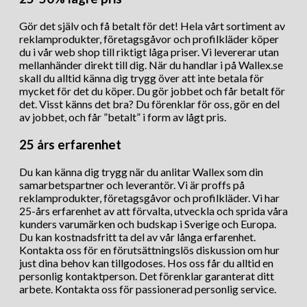
Gör det själv och få betalt för det! Hela vårt sortiment av
reklamprodukter, företagsgåvor och profilkläder köper
du i vår web shop till riktigt låga priser. Vi levererar utan
mellanhänder direkt till dig. När du handlar i på Wallex.se
skall du alltid känna dig trygg över att inte betala för
mycket för det du köper. Du gör jobbet och får betalt för
det. Visst känns det bra? Du förenklar för oss, gör en del
av jobbet, och får ”betalt” i form av lågt pris.
25 års erfarenhet
Du kan känna dig trygg när du anlitar Wallex som din
samarbetspartner och leverantör. Vi är proffs på
reklamprodukter, företagsgåvor och profilkläder. Vi har
25-års erfarenhet av att förvalta, utveckla och sprida våra
kunders varumärken och budskap i Sverige och Europa.
Du kan kostnadsfritt ta del av vår långa erfarenhet.
Kontakta oss för en förutsättningslös diskussion om hur
just dina behov kan tillgodoses. Hos oss får du alltid en
personlig kontaktperson. Det förenklar garanterat ditt
arbete. Kontakta oss för passionerad personlig service.