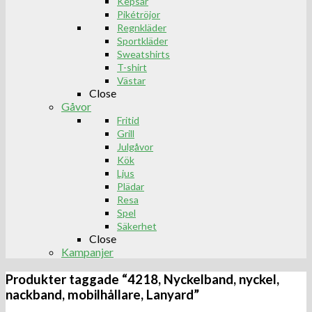
Kepsar
Pikétröjor
Regnkläder
Sportkläder
Sweatshirts
T-shirt
Västar
Close
Gåvor
Fritid
Grill
Julgåvor
Kök
Ljus
Plädar
Resa
Spel
Säkerhet
Close
Kampanjer
Produkter taggade “4218, Nyckelband, nyckel,
nackband, mobilhållare, Lanyard”