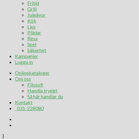
Fritid
Grill
Julgåvor
Kök
Ljus
Plädar
Resa
Spel
Säkerhet
Kampanjer
Logga in
Onlinekataloger
Om oss
Filosofi
Handla tryggt
Så här handlar du
Kontakt
031-228080
}