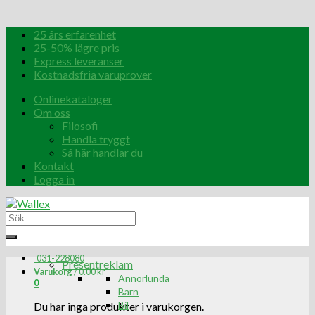
25 års erfarenhet
25-50% lägre pris
Express leveranser
Kostnadsfria varuprover
Onlinekataloger
Om oss
Filosofi
Handla tryggt
Så här handlar du
Kontakt
Logga in
031-228080
Presentreklam
Varukorg
/
0.00
kr
Annorlunda
0
Barn
Bil
Du har inga produkter i varukorgen.