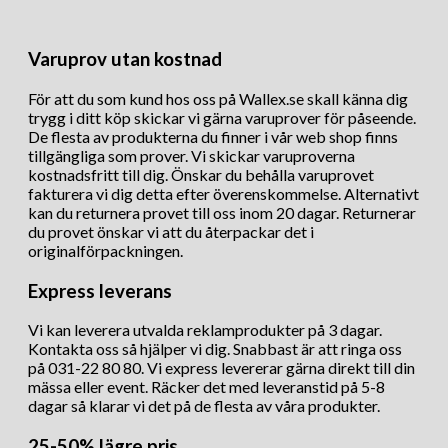
Varuprov utan kostnad
För att du som kund hos oss på Wallex.se skall känna dig
trygg i ditt köp skickar vi gärna varuprover för påseende.
De flesta av produkterna du finner i vår web shop finns
tillgängliga som prover. Vi skickar varuproverna
kostnadsfritt till dig. Önskar du behålla varuprovet
fakturera vi dig detta efter överenskommelse. Alternativt
kan du returnera provet till oss inom 20 dagar. Returnerar
du provet önskar vi att du återpackar det i
originalförpackningen.
Express leverans
Vi kan leverera utvalda reklamprodukter på 3 dagar.
Kontakta oss så hjälper vi dig. Snabbast är att ringa oss
på 031-22 80 80. Vi express levererar gärna direkt till din
mässa eller event. Räcker det med leveranstid på 5-8
dagar så klarar vi det på de flesta av våra produkter.
25-50% lägre pris