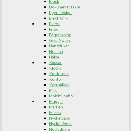
Block
Dokumentväskor
Egen design
Elektronik
Event
Fritid
Förpackning
Give Aways
Handdukar
Hemma
Hälsa
Kassar
Klockor
Konferens
Kontor
Korthållare
Miljö
Mobiltillbehör
Muggar
Märken
Mässa
Nyckelband
Nyckelringar
Nödladdare