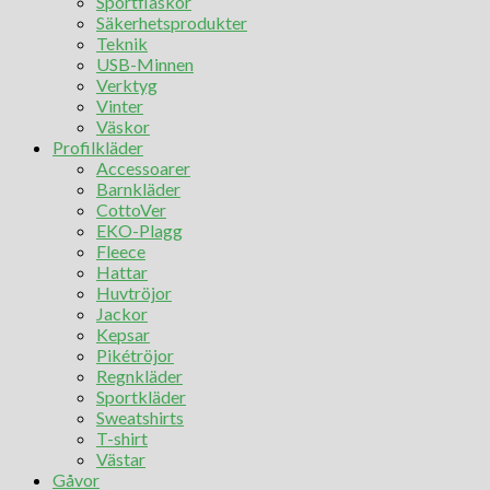
Sportflaskor
Säkerhetsprodukter
Teknik
USB-Minnen
Verktyg
Vinter
Väskor
Profilkläder
Accessoarer
Barnkläder
CottoVer
EKO-Plagg
Fleece
Hattar
Huvtröjor
Jackor
Kepsar
Pikétröjor
Regnkläder
Sportkläder
Sweatshirts
T-shirt
Västar
Gåvor