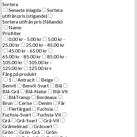
Sortera
Senaste inlagda
Sortera
utifrån pris (stigande)
Sortera utifrån pris (fällande)
Namn
Prisfilter
0.00
kr
-
5.00
kr
5.00
kr
-
25.00
kr
25.00
kr
-
45.00
kr
45.00
kr
-
65.00
kr
65.00
kr
-
85.00
kr
85.00
kr
-
105.00
kr
105.00
kr
-
125.00
kr
125.00
kr
+
Färg på produkt
1
Antracit
Beige
Benvit
Benvit-Svart
Blå
Blå-Grå
Blå-Natur
Blå-Vit
BlåTransp
Bordeaux
Brun
Cerise
Denim
Får
Flerfärgad
Fuchsia
Fuchsia-Svart
Fuchsia-Vit
Grå
Grå-Svart
Grå-Vit
Gråmelerad
Gråsvart
Grön
Grön-Grå
Grön-